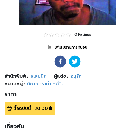
0
Ratings
เพิ่มไปรายการที่ชอบ
สำนักพิมพ์
:
ส.สมนึก
ผู้แต่ง :
อนุรัก
หมวดหมู่
:
นิยายดราม่า - ชีวิต
ราคา
ซื้อฉบับนี้
:
30.00
฿
เกี่ยวกับ