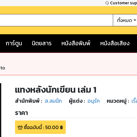
Customer su
ทั้งหมด
การ์ตูน
นิตยสาร
หนังสือพิมพ์
หนังสือเสียง
nto
แทงหลังนักเขียน เล่ม 1
สำนักพิมพ์
:
ส.สมนึก
ผู้แต่ง :
อนุรัก
หมวดหมู่
:
เรื
ราคา
ซื้อฉบับนี้
:
50.00
฿