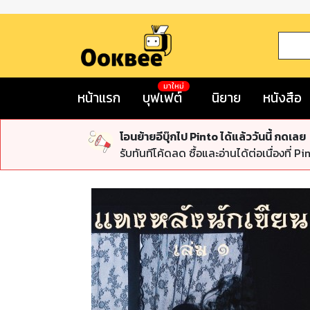
มาใหม่
หน้าแรก
บุฟเฟต์
นิยาย
หนังสือ
โอนย้ายอีบุ๊กไป Pinto ได้แล้ววันนี้ กดเลย
รับทันทีโค้ดลด ซื้อและอ่านได้ต่อเนื่องที่ Pi