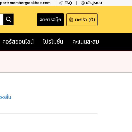
pport: member@ookbee.com
FAQ
เข้าสู่ระบบ
จัดการอีบุ๊ก
ตะกร้า
(
0
)
คอร์สออนไลน์
โปรโมชั่น
คะแนนสะสม
่องสั้น