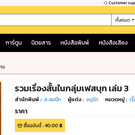
Customer su
ทั้งหมด
การ์ตูน
นิตยสาร
หนังสือพิมพ์
หนังสือเสียง
nto
รวมเรื่องสั้นในกลุ่มเฟสบุก เล่ม 3
สำนักพิมพ์
:
ส.สมนึก
ผู้แต่ง :
อนุรัก
หมวดหมู่
:
เรื
ราคา
ซื้อฉบับนี้
:
40.00
฿