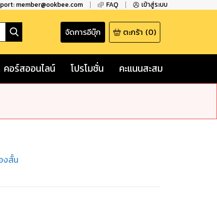
pport: member@ookbee.com
FAQ
เข้าสู่ระบบ
จัดการอีบุ๊ก
ตะกร้า
(
0
)
คอร์สออนไลน์
โปรโมชั่น
คะแนนสะสม
่องสั้น