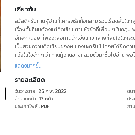
เกี่ยวกับ
สวัสดีครับท่านผู้อ่านที่เคารพรักทั้งหลาย รวมเรื่องสั้นในกลุ่มเฟสบุก เล่มนี้ เป็นเล่มที่สามแล้วนะครับ ก็เป็น
เรื่องสั้นที่ผมต้องแต่คิดเขียนตามหัวข้อที่เพื่อน ๆ ในกลุ่มเฟสบุก ช่วยกันกำหนดตั้งขึ้นมากัน แต่พ
อีกสักหน่อย ที่พอจะล่อท่านนักเขียนทั้งหลายที่สนใจในกระบว
เป็นส่วนความคิดเขียนของผมเองนะครับ ไม่ค่อยได้ยึดตามลักษณะแห่งกลวิธีทางการประพันธ์สักเท่าไหร่
หวังในใจลึก ๆ ว่า ท่านผู้อ่านอาจหลวมตัวมาซื้อไปอ่าน พอได้เงินประทังชีวิตของตัวผมต่อไป ติดตามอ่าน
กันได้คครับผม ขอบพระคุณทุกท่านที่สนับสนุนคนเขียนหนัง
แสดงมากขึ้น
รายละเอียด
วันวางขาย
:
26 ก.พ. 2022
ขนา
จำนวนหน้า
:
17
หน้า
ประ
ประเภทไฟล์
:
PDF
ภา