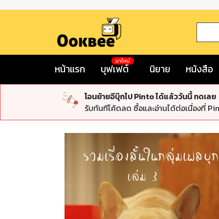
มาใหม่
หน้าแรก
บุฟเฟต์
นิยาย
หนังสือ
โอนย้ายอีบุ๊กไป Pinto ได้แล้ววันนี้ กดเลย
รับทันทีโค้ดลด ซื้อและอ่านได้ต่อเนื่องที่ Pi