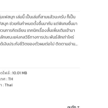
ิเศษขึ้นมา
นการคิดเขียน เทคนิคเรื่องสั้นเพิ่มเติมเข้ามา
สือ หน้าตาดำ ๆ จน ๆ คนหนึ่งครับ.
ดไฟล์
:
10.01
MB
เทศ
:
TH
ษา
:
Thai
อนุรัก