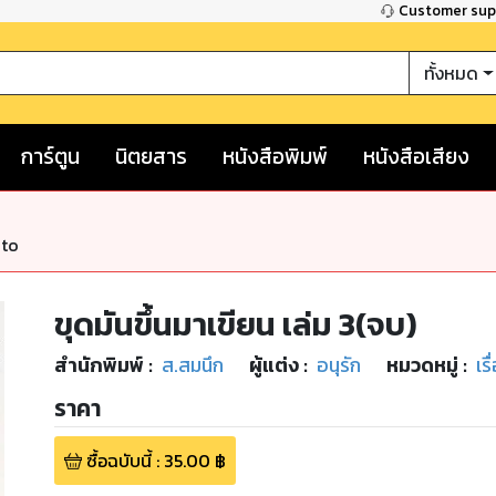
Customer su
ทั้งหมด
การ์ตูน
นิตยสาร
หนังสือพิมพ์
หนังสือเสียง
nto
ขุดมันขึ้นมาเขียน เล่ม 3(จบ)
สำนักพิมพ์
:
ส.สมนึก
ผู้แต่ง :
อนุรัก
หมวดหมู่
:
เรื
ราคา
ซื้อฉบับนี้
:
35.00
฿