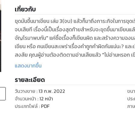
เกี่ยวกับ
ขุดมันขึ้นมาเขียน เล่ม 3(จบ) แล้วก็มาถึงภาระกิจในการขุดเรื
จบเสียที เรื่องนี้เป็นเรื่องสุดท้ายสำหรับจะขุดขึ้นมาเขียนแล้วนะครับ ชื่อเรื่องว่า "ฝนตกขี้หมู(ไม่)ไหล คน
จัญไรมาพบกัน" แค่ชื่อเรื่องก็เขียนผิด และสร้างความฉงนสนเท่ห์ให้ก
เขียน หรือ คนเขียนสะเพร่าเรื่องคำถูกคำผิดกันแน่นะ? และเรื่องราวในเรื่องสั้นเรื่องนี้เป็นอย่างไรละกันล่ะ?
สงสัย คุณผู้อ่านต้องติดตามอ่านเสียแล้ว "ไม่อ่านหรอก เ
อย่างนี้" และผมก็จะต้องตัวผมเอง "ฮ่า ๆ ไม่อ่านก็ไม่เป็นไร เพราะผมขุดมันขึ้นมาเขียนจนจบสามเล่มพอดี
แสดงมากขึ้น
แล้ว"
รายละเอียด
วันวางขาย
:
13 ก.พ. 2022
ขนา
จำนวนหน้า
:
12
หน้า
ประ
ประเภทไฟล์
:
PDF
ภา