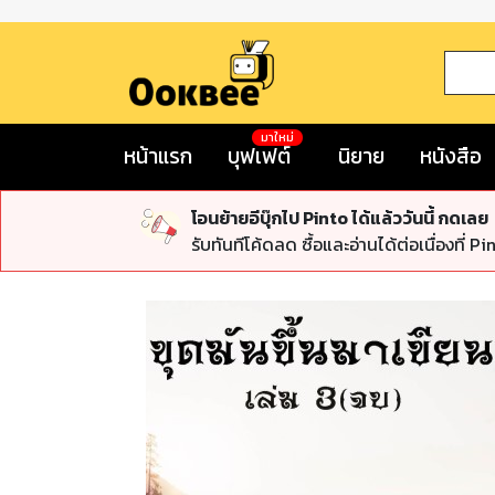
มาใหม่
หน้าแรก
บุฟเฟต์
นิยาย
หนังสือ
โอนย้ายอีบุ๊กไป Pinto ได้แล้ววันนี้ กดเลย
รับทันทีโค้ดลด ซื้อและอ่านได้ต่อเนื่องที่ Pi