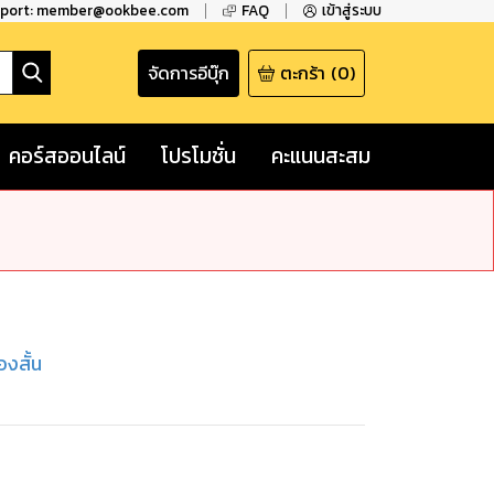
pport: member@ookbee.com
FAQ
เข้าสู่ระบบ
จัดการอีบุ๊ก
ตะกร้า
(
0
)
คอร์สออนไลน์
โปรโมชั่น
คะแนนสะสม
่องสั้น