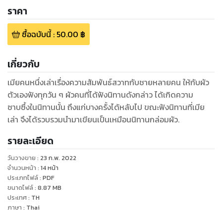
ราคา
ซื้อฉบับนี้
:
50.00
฿
เกี่ยวกับ
เมียคนหนึ่งเล่าเรื่องความสัมพันธ์สวาทกับชายหลายคน ให้กับผัว
ตัวเองฟังทุกวัน ๆ ผัวคนที่ได้ฟังนิทานดังกล่าว ได้เกิดความ
ซาบซึ้งในนิทานนั้น ถึงแก่บางครั้งได้หลับไป ขณะฟังนิทานที่เมีย
เล่า จึงได้รวบรวมนำมาเขียนเป็นเหมือนนิทานกล่อมผัว.
รายละเอียด
วันวางขาย
:
23 ก.พ. 2022
จำนวนหน้า
:
14
หน้า
ประเภทไฟล์
:
PDF
ขนาดไฟล์
:
8.87
MB
ประเทศ
:
TH
ภาษา
:
Thai