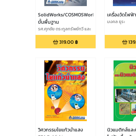
SolidWorks/COSMOSWorks
เครื่องวัดไฟฟ้
ขั้นพื้นฐาน
มงคล ธุระ
รศ.ศุภชัย ตระกูลทรัพย์ทวี และ
สถาพร วังฉาย
319.00
฿
139
วิศวกรรมใยแก้วนำแสง
นิวแมติกส์และ