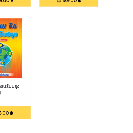
5.00
฿
189.00
฿
รปรับปรุง
ี
5.00
฿