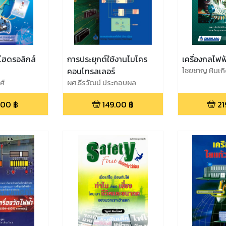
ไฮดรอลิกส์
การประยุกต์ใช้งานไมโคร
เครื่องกลไฟ
คอนโทรลเลอร์
ไชยชาญ หินเก
ศ์
ผศ.ธีรวัฒน์ ประกอบผล
.00
฿
149.00
฿
21