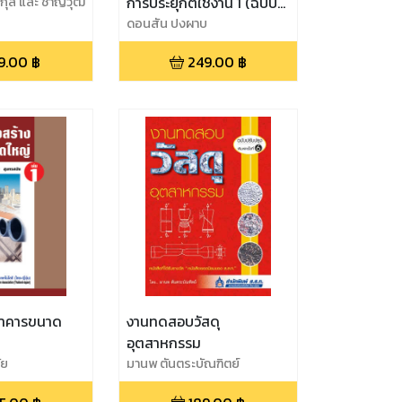
ะกุล และ ชาญวุฒิ
การประยุกต์ใช้งาน 1 (ฉบับ
ปรับปรุง)
ดอนสัน ปงผาบ
9.00
฿
249.00
฿
อาคารขนาด
งานทดสอบวัสดุ
อุตสาหกรรม
ัย
มานพ ตันตระบัณฑิตย์