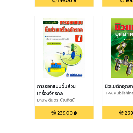
149.00
฿
159
การออกแบบชิ้นส่วน
นิวแมติกอุตส
เครื่องจักรกล 1
TPA Publishin
มานพ ตันตระบัณฑิตย์
239.00
฿
269