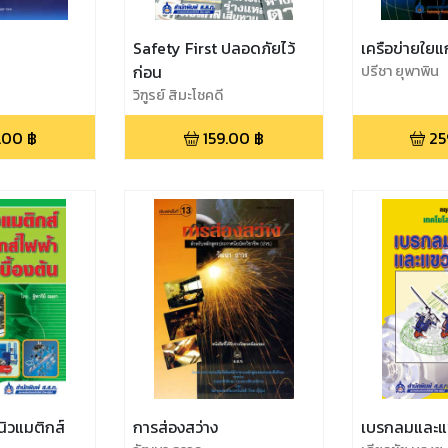
า
Safety First ปลอดภัยไว้
เครือข่ายใยแ
ก่อน
ปรีชา ยุพาพิน
วิฑูรย์ สิมะโชคดี
.00
฿
159.00
฿
25
นิวแมติกส์
การส่องสว่าง
เบรกลมและแ