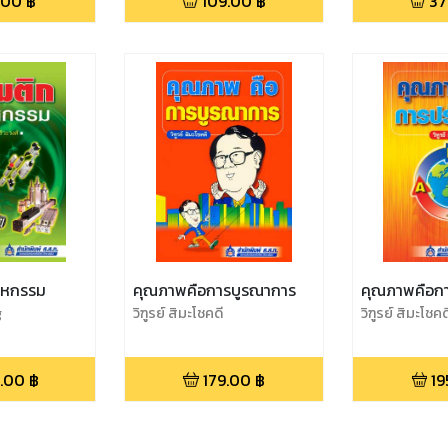
.00
฿
109.00
฿
37
าหกรรม
คุณภาพคือการบูรณาการ
คุณภาพคือกา
g
วิฑูรย์ สิมะโชคดี
วิฑูรย์ สิมะโชคด
.00
฿
179.00
฿
19