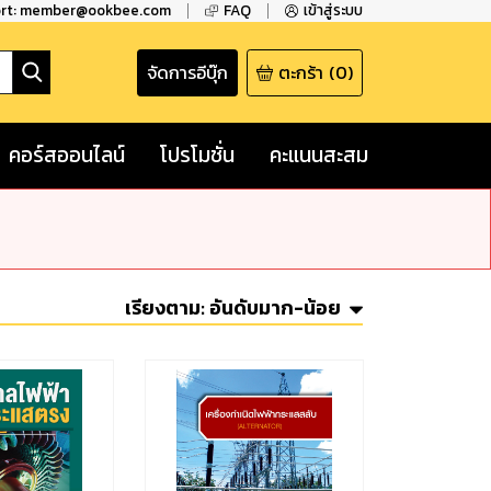
ort: member@ookbee.com
FAQ
เข้าสู่ระบบ
จัดการอีบุ๊ก
ตะกร้า
(
0
)
คอร์สออนไลน์
โปรโมชั่น
คะแนนสะสม
เรียงตาม:
อันดับมาก-น้อย