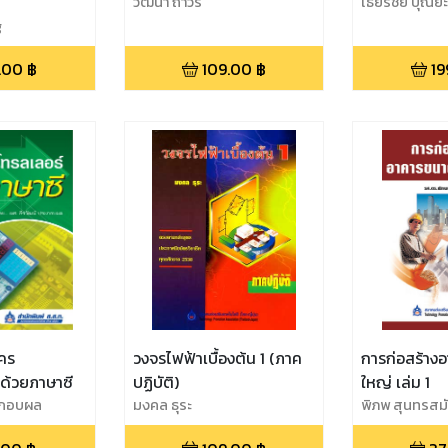
วัฒนา ถาวร
เธียรชัย บุณย
พณิชีพ
g
.00
฿
109.00
฿
19
คร
วงจรไฟฟ้าเบื้องต้น 1 (ภาค
การก่อสร้าง
ด้วยภาษาซี
ปฏิบัติ)
ใหญ่ เล่ม 1
ระกอบผล
มงคล ธุระ
พิภพ สุนทรสม