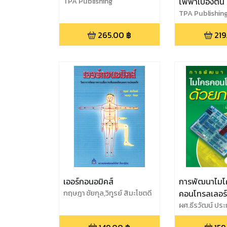
TPA Publishing
ไฟฟ้าเบื้องต้น
TPA Publishin
265.00
฿
219
เออร์กอนอมิคส์
การพัฒนาไมโ
กฤษฎา ชัยกุล,วิทูรย์ สิมะโชตดี
คอนโทรลเลอร์
ผศ.ธีรวัฒน์ ป