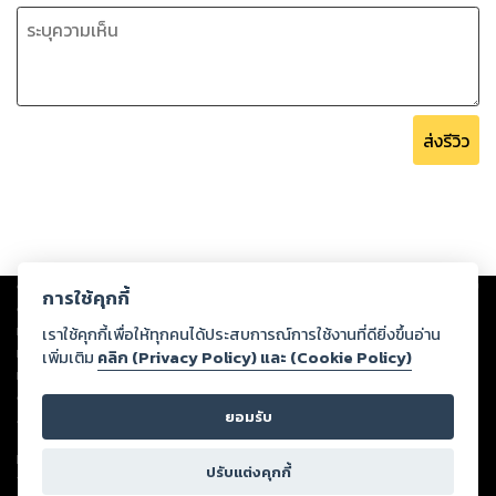
ส่งรีวิว
Copyright ©
2026
Storylog Co., Ltd. - สตอรี่ล็อกขอสงวนสิทธิ์ไม่รับผิดชอบ
การใช้คุกกี้
ต่อผลงานหรือเนื้อหาใดที่อัปโหลดผ่านเว็บไซต์และปรากฏว่าละเมิดสิทธิใน
ทรัพย์สินทางปัญญาของบุคคลอื่นหรือขัดต่อกฎหมายและศีลธรรม ดังนั้น ผู้อ่าน
เราใช้คุกกี้เพื่อให้ทุกคนได้ประสบการณ์การใช้งานที่ดียิ่งขึ้นอ่าน
ทุกท่านโปรดใช้วิจารณญาณในการกลั่นกรองด้วยตนเอง และหากท่านพบว่าส่วน
เพิ่มเติม
คลิก (Privacy Policy) และ (Cookie Policy)
หนึ่งส่วนใดขัดต่อกฎหมายและศีลธรรม กรุณาแจ้งมายังบริษัท เพื่อทีมงานจะได้
ดำเนินการในทันที ทั้งนี้ ทางสตอรี่ล็อกขอสงวนลิขสิทธิ์ตามพระราชบัญญัติ
ยอมรับ
ลิขสิทธิ์ พ.ศ. 2537 (ฉบับล่าสุด)
For support: member@ookbee.com
ปรับแต่งคุกกี้
Version
1.3.17