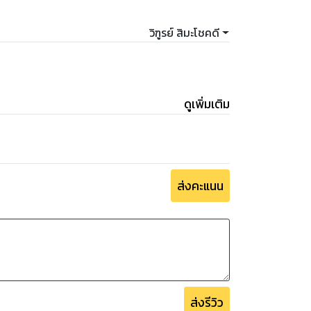
วิฑูรย์ สิมะโชคดี
ดูเพิ่มเติม
ส่งคะแนน
ส่งรีวิว