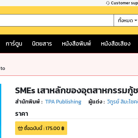
Customer su
ทั้งหมด
การ์ตูน
นิตยสาร
หนังสือพิมพ์
หนังสือเสียง
nto
SMEs เสาหลักของอุตสาหกรรมกู้ช
สำนักพิมพ์
:
TPA Publishing
ผู้แต่ง :
วิฑูรย์ สิมะโชค
ราคา
ซื้อฉบับนี้
:
175.00
฿