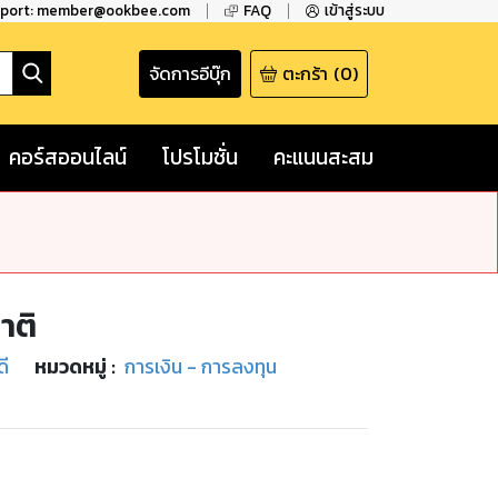
pport: member@ookbee.com
FAQ
เข้าสู่ระบบ
จัดการอีบุ๊ก
ตะกร้า
(
0
)
คอร์สออนไลน์
โปรโมชั่น
คะแนนสะสม
าติ
ดี
หมวดหมู่
:
การเงิน - การลงทุน