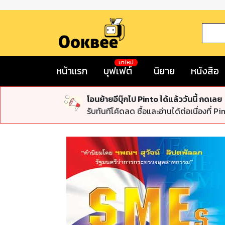
มาใหม่
หน้าแรก
บุฟเฟต์
นิยาย
หนังสือ
โอนย้ายอีบุ๊กไป Pinto ได้แล้ววันนี้ กดเลย
รับทันทีโค้ดลด ซื้อและอ่านได้ต่อเนื่องที่ Pi