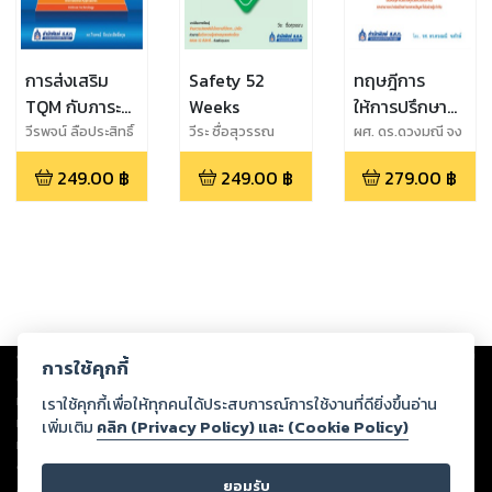
การส่งเสริม
Safety 52
ทฤษฎีการ
TQM กับภาระ
Weeks
ให้การปรึกษา
หน้าที่ของผู้
และจิตบำบัด
วีรพจน์ ลือประสิทธิ์
วีระ ซื่อสุวรรณ
ผศ. ดร.ดวงมณี จง
สกุล
รักษ์
บริหารระดับสูง
เบื้องต้น
249.00
฿
249.00
฿
279.00
฿
Copyright ©
2026
Storylog Co., Ltd. - สตอรี่ล็อกขอสงวนสิทธิ์ไม่รับผิดชอบ
การใช้คุกกี้
ต่อผลงานหรือเนื้อหาใดที่อัปโหลดผ่านเว็บไซต์และปรากฏว่าละเมิดสิทธิใน
ทรัพย์สินทางปัญญาของบุคคลอื่นหรือขัดต่อกฎหมายและศีลธรรม ดังนั้น ผู้อ่าน
เราใช้คุกกี้เพื่อให้ทุกคนได้ประสบการณ์การใช้งานที่ดียิ่งขึ้นอ่าน
ทุกท่านโปรดใช้วิจารณญาณในการกลั่นกรองด้วยตนเอง และหากท่านพบว่าส่วน
เพิ่มเติม
คลิก (Privacy Policy) และ (Cookie Policy)
หนึ่งส่วนใดขัดต่อกฎหมายและศีลธรรม กรุณาแจ้งมายังบริษัท เพื่อทีมงานจะได้
ดำเนินการในทันที ทั้งนี้ ทางสตอรี่ล็อกขอสงวนลิขสิทธิ์ตามพระราชบัญญัติ
ยอมรับ
ลิขสิทธิ์ พ.ศ. 2537 (ฉบับล่าสุด)