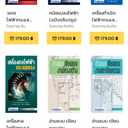
วงจร
หม้อแปลงไฟฟ้า
เครื่องกำเนิด
ไฟฟ้ากระแส
(ฉบับปรับปรุง)
ไฟฟ้ากระแส
ตรง
สลับ
ไชยชาญ หิน
ไชยชาญ หินเกิด
ไชยชาญ หินเกิด
เกิด,บรรจง จัน
179.00
฿
179.00
฿
179.00
฿
ทมาศ
เครื่องกล
อ่านแบบ เขียน
อ่านแบบ เขียน
ไฟฟ้ากระแส
แบบงาน
แบบงาน