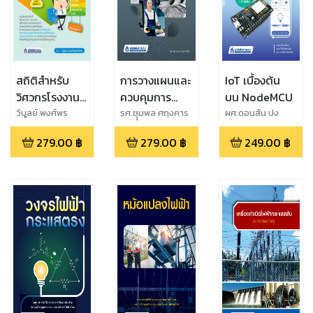
สถิติสำหรับ
การวางแผนและ
IoT เบื้องต้น
วิศวกรโรงงาน
ควบคุมการ
บน NodeMCU
(ภาคปฏิบัติ)
ผลิต
วิบูลย์ พงศ์พร
รศ.ชุุมพล ศฤงคาร
ผศ.ดอนสัน ปง
ทรัพย์
ศิริ
ผาบ,ผศ.อภิศักดิ์
279.00
฿
279.00
฿
249.00
฿
พรหมฝาย,ผศ.
ดร.พีรพล จันทร์
หอม