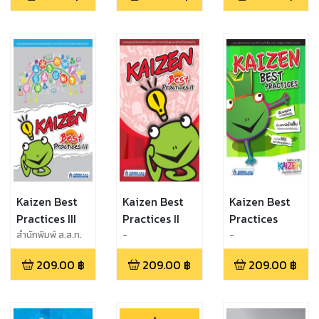
วิธี Balanced
Score Card
Kaizen Best
Kaizen Best
Kaizen Best
Practices III
Practices II
Practices
สำนักพิมพ์ ส.ส.ท.
-
-
TPA Publishing
209.00
฿
209.00
฿
209.00
฿