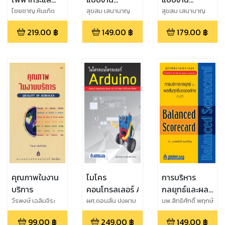
ตรง
โครงสร้าง
สถาปัตยกรรม
ไชยชาญ หินเกิด
สุขสม เสนานาญ
สุขสม เสนานาญ
219.00
฿
149.00
฿
179.00
฿
คุณภาพในงาน
ไมโคร
การบริหาร
บริการ
คอนโทรลเลอร์ Arduino
กลยุทธ์และผล
สัมฤทธิ์ของ
วีรพงษ์ เฉลิมจิระ
ผศ.ดอนสัน ปงผาบ
นพ.สิทธิศักดิ์ พฤกษ์
รัตน์
ปิติกุล
องค์กรด้วย
99.00
฿
249.00
฿
149.00
฿