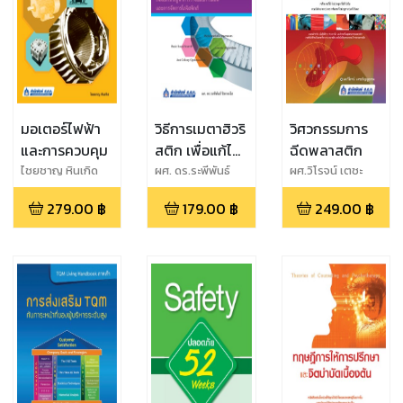
มอเตอร์ไฟฟ้า
วิธีการเมตาฮิวริ
วิศวกรรมการ
และการควบคุม
สติก เพื่อแก้ไข
ฉีดพลาสติก
ปัญหาการ
ไชยชาญ หินเกิด
ผศ. ดร.ระพีพันธ์
ผศ.วิโรจน์ เตชะ
ปิตาคะโส
วิญญูธรรม
วางแผนการ
279.00
฿
179.00
฿
249.00
฿
ผลิตและการจัด
การโลจิสติกส์