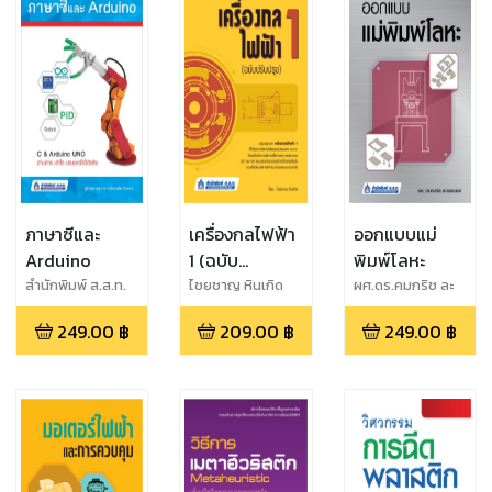
ภาษาซีและ
เครื่องกลไฟฟ้า
ออกแบบแม่
Arduino
1 (ฉบับ
พิมพ์โลหะ
ปรับปรุง)
สำนักพิมพ์ ส.ส.ท.
ไชยชาญ หินเกิด
ผศ.ดร.คมกริช ละ
TPA Publishing
วรรณวงษ์
249.00
฿
209.00
฿
249.00
฿