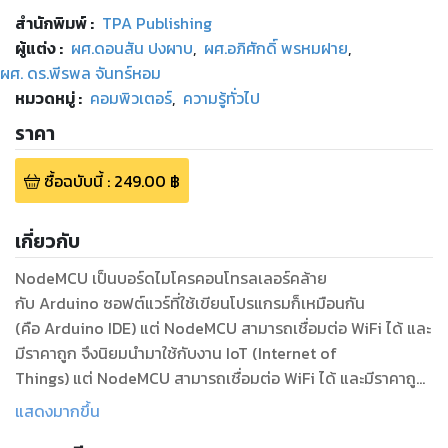
สำนักพิมพ์
:
TPA Publishing
ผู้แต่ง :
ผศ.ดอนสัน ปงผาบ
,
ผศ.อภิศักดิ์ พรหมฝาย
,
ผศ. ดร.พีรพล จันทร์หอม
หมวดหมู่
:
คอมพิวเตอร์
,
ความรู้ทั่วไป
ราคา
ซื้อฉบับนี้
:
249.00
฿
เกี่ยวกับ
NodeMCU เป็นบอร์ดไมโครคอนโทรลเลอร์คล้าย
กับ Arduino ซอฟต์แวร์ที่ใช้เขียนโปรแกรมก็เหมือนกัน
(คือ Arduino IDE) แต่ NodeMCU สามารถเชื่อมต่อ WiFi ได้ และ
มีราคาถูก จึงนิยมนำมาใช้กับงาน IoT (Internet of
Things) แต่ NodeMCU สามารถเชื่อมต่อ WiFi ได้ และมีราคาถูก
จึงนิยมนำมาใช้กับงาน IoT (Internet of Things) เหมาะสำหรับผู้
แสดงมากขึ้น
เริ่มต้นศึกษาหรือทดลองทำโปรเจกต์ต่าง ๆ