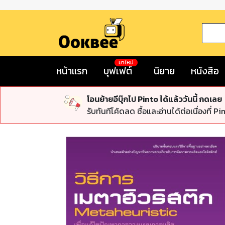
มาใหม่
หน้าแรก
บุฟเฟต์
นิยาย
หนังสือ
โอนย้ายอีบุ๊กไป Pinto ได้แล้ววันนี้ กดเลย
รับทันทีโค้ดลด ซื้อและอ่านได้ต่อเนื่องที่ Pi