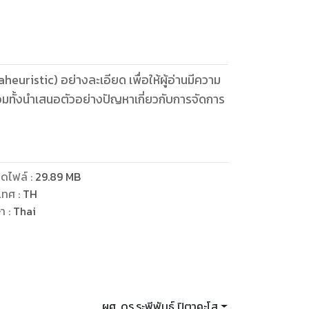
euristic) อย่างละเอียด เพื่อให้ผู้อ่านมีความ
รวมทั้งนำเสนอตัวอย่างปัญหาเกี่ยวกับการจัดการ
ดไฟล์
:
29.89
MB
เทศ
:
TH
ษา
:
Thai
ผศ. ดร.ระพีพันธ์ ปิตาคะโส