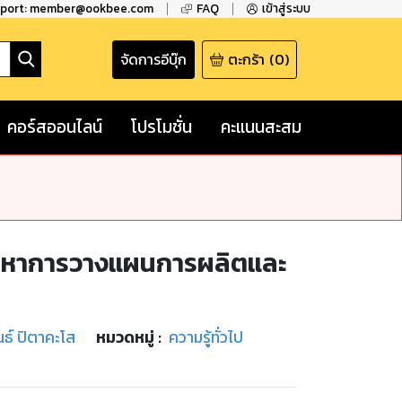
pport: member@ookbee.com
FAQ
เข้าสู่ระบบ
จัดการอีบุ๊ก
ตะกร้า
(
0
)
คอร์สออนไลน์
โปรโมชั่น
คะแนนสะสม
ขปัญหาการวางแผนการผลิตและ
นธ์ ปิตาคะโส
หมวดหมู่
:
ความรู้ทั่วไป