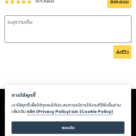
ส่งคะแนน
ให้
5
คะแนน
ส่งรีวิว
Copyright ©
2026
Storylog Co., Ltd. - สตอรี่ล็อกขอสงวนสิทธิ์ไม่รับผิดชอบ
การใช้คุกกี้
ต่อผลงานหรือเนื้อหาใดที่อัปโหลดผ่านเว็บไซต์และปรากฏว่าละเมิดสิทธิใน
ทรัพย์สินทางปัญญาของบุคคลอื่นหรือขัดต่อกฎหมายและศีลธรรม ดังนั้น ผู้อ่าน
เราใช้คุกกี้เพื่อให้ทุกคนได้ประสบการณ์การใช้งานที่ดียิ่งขึ้นอ่าน
ทุกท่านโปรดใช้วิจารณญาณในการกลั่นกรองด้วยตนเอง และหากท่านพบว่าส่วน
เพิ่มเติม
คลิก (Privacy Policy) และ (Cookie Policy)
หนึ่งส่วนใดขัดต่อกฎหมายและศีลธรรม กรุณาแจ้งมายังบริษัท เพื่อทีมงานจะได้
ดำเนินการในทันที ทั้งนี้ ทางสตอรี่ล็อกขอสงวนลิขสิทธิ์ตามพระราชบัญญัติ
ยอมรับ
ลิขสิทธิ์ พ.ศ. 2537 (ฉบับล่าสุด)