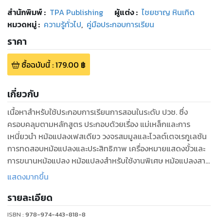
สำนักพิมพ์
:
TPA Publishing
ผู้แต่ง :
ไชยชาญ หินเกิด
หมวดหมู่
:
ความรู้ทั่วไป
,
คู่มือประกอบการเรียน
ราคา
ซื้อฉบับนี้
:
179.00
฿
เกี่ยวกับ
เนื้อหาสำหรับใช้ประกอบการเรียนการสอนในระดับ ปวช. ซึ่ง
ครอบคลุมตามหลักสูตร ประกอบด้วยเรื่อง แม่เหล็กและการ
เหนี่ยวนำ หม้อแปลงเฟสเดียว วงจรสมมูลและโวลต์เตจเรกูเลชัน
การทดสอบหม้อแปลงและประสิทธิภาพ เครื่องหมายแสดงขั้วและ
การขนานหม้อแปลง หม้อแปลงสำหรับใช้งานพิเศษ หม้อแปลงสาม
เฟส การระบายความร้อน การบำรุงรักษาและการสร้างหม้อแปลง
แสดงมากขึ้น
ขนาดเล็ก
รายละเอียด
ISBN :
978-974-443-818-8