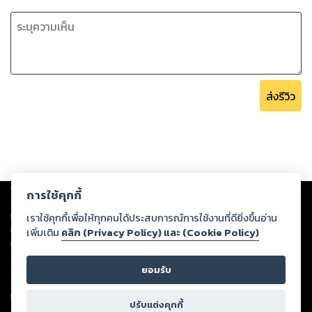
ส่งรีวิว
Copyright ©
2026
Storylog Co., Ltd. - สตอรี่ล็อกขอสงวนสิทธิ์ไม่รับผิดชอบ
การใช้คุกกี้
ต่อผลงานหรือเนื้อหาใดที่อัปโหลดผ่านเว็บไซต์และปรากฏว่าละเมิดสิทธิใน
ทรัพย์สินทางปัญญาของบุคคลอื่นหรือขัดต่อกฎหมายและศีลธรรม ดังนั้น ผู้อ่าน
เราใช้คุกกี้เพื่อให้ทุกคนได้ประสบการณ์การใช้งานที่ดียิ่งขึ้นอ่าน
ทุกท่านโปรดใช้วิจารณญาณในการกลั่นกรองด้วยตนเอง และหากท่านพบว่าส่วน
เพิ่มเติม
คลิก (Privacy Policy) และ (Cookie Policy)
หนึ่งส่วนใดขัดต่อกฎหมายและศีลธรรม กรุณาแจ้งมายังบริษัท เพื่อทีมงานจะได้
ดำเนินการในทันที ทั้งนี้ ทางสตอรี่ล็อกขอสงวนลิขสิทธิ์ตามพระราชบัญญัติ
ยอมรับ
ลิขสิทธิ์ พ.ศ. 2537 (ฉบับล่าสุด)
For support: member@ookbee.com
ปรับแต่งคุกกี้
Version
1.3.17