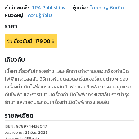
สำนักพิมพ์
:
TPA Publishing
ผู้แต่ง :
ไชยชาญ หินเกิด
หมวดหมู่
:
ความรู้ทั่วไป
ราคา
ซื้อฉบับนี้
:
179.00
฿
เกี่ยวกับ
เนื้อหาเกี่ยวกับโครงสร้าง และหลักการทำงาานของเครื่องกำเนิด
ไฟฟ้ากระแสสลับ วิธีการพันขดลวดอาร์เมเจอร์แบบต่าง ๆ ของ
เครื่องกำเนิดไฟฟ้ากระแสสลับ 1 เฟส และ 3 เฟส การควบคุมแรง
ดันไฟฟ้า และการขนานเครื่องกำเนิดไฟฟ้ากระแสสลับ การบำรุง
รักษา และถอดประกอบเครื่องกำเนิดไฟฟ้ากระแสสลับ
รายละเอียด
ISBN :
9789744436047
วันวางขาย
:
22 มิ.ย. 2022
จำนวนหน้า
:
158
หน้า