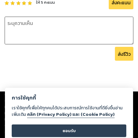
ส่งคะแนน
ให้
5
คะแนน
ส่งรีวิว
Copyright ©
2026
Storylog Co., Ltd. - สตอรี่ล็อกขอสงวนสิทธิ์ไม่รับผิดชอบ
การใช้คุกกี้
ต่อผลงานหรือเนื้อหาใดที่อัปโหลดผ่านเว็บไซต์และปรากฏว่าละเมิดสิทธิใน
ทรัพย์สินทางปัญญาของบุคคลอื่นหรือขัดต่อกฎหมายและศีลธรรม ดังนั้น ผู้อ่าน
เราใช้คุกกี้เพื่อให้ทุกคนได้ประสบการณ์การใช้งานที่ดียิ่งขึ้นอ่าน
ทุกท่านโปรดใช้วิจารณญาณในการกลั่นกรองด้วยตนเอง และหากท่านพบว่าส่วน
เพิ่มเติม
คลิก (Privacy Policy) และ (Cookie Policy)
หนึ่งส่วนใดขัดต่อกฎหมายและศีลธรรม กรุณาแจ้งมายังบริษัท เพื่อทีมงานจะได้
ดำเนินการในทันที ทั้งนี้ ทางสตอรี่ล็อกขอสงวนลิขสิทธิ์ตามพระราชบัญญัติ
ยอมรับ
ลิขสิทธิ์ พ.ศ. 2537 (ฉบับล่าสุด)