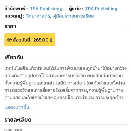
สำนักพิมพ์
:
TPA Publishing
ผู้แต่ง :
TPA Publishing
หมวดหมู่
:
วิทยาศาสตร์
,
คู่มือประกอบการเรียน
ราคา
ซื้อฉบับนี้
:
265.00
฿
เกี่ยวกับ
เทคโนโลยีใยแก้วนำแสงได้รับการพัฒนาและถูกนำมาใช้อย่างกว้าง
ขวางทั้งด้านอุปกรณ์สื่อสารและการตรวจวัด หนังสือเล่มนี้จะรวม
ทั้งความรู้พื้นฐานและเทคโนโลยีในการใช้งานใยแก้วนำแสงทั้งด้าน
การตรวจวัดและการสื่อสาร โดยเริ่มจากการปูความรู้พื้นฐานทาง
ด้านแสงและใยแก้วนำแสง อุปกรณ์ใยแก้วนำแสง การประยุกต์ทาง
ด้านอุปกรณ์ตรวจวัด การสื่อสาร และเรื่องของการประมวล
แสดงมากขึ้น
สัญญาณทางแสงด้านเทคนิคและอุปกรณ์ทางแสงต่าง ๆ
รายละเอียด
ISBN :
N/A