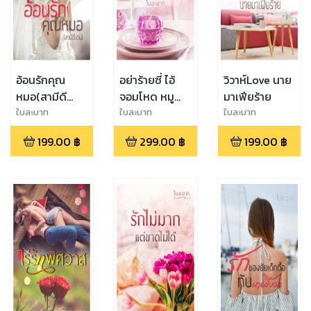
อ้อนรักคุณ
อย่าร้ายซี่ ไอ้
วิวาห์Love นาย
หมอ(สามีดี
จอมโหด หมู
มาเฟียร้าย
เด่น)
หวานกลัว -
ใบละบาท
ใบละบาท
ใบละบาท
ขอโทษครับที่รัก
199.00
฿
299.00
฿
199.00
฿