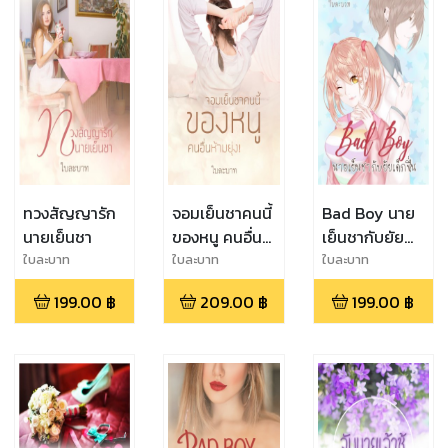
ทวงสัญญารัก
จอมเย็นชาคนนี้
Bad Boy นาย
นายเย็นชา
ของหนู คนอื่น
เย็นชากับยัย
ห้ามยุ่ง!
เด็กหื่น
ใบละบาท
ใบละบาท
ใบละบาท
199.00
฿
209.00
฿
199.00
฿