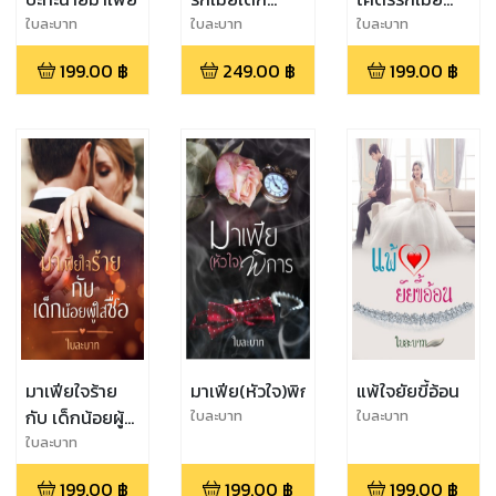
(ทอม)
(ฌอน)
ใบละบาท
ใบละบาท
ใบละบาท
199.00
฿
249.00
฿
199.00
฿
มาเฟียใจร้าย
มาเฟีย(หัวใจ)พิการ
แพ้ใจยัยขี้อ้อน
กับ เด็กน้อยผู้
ใบละบาท
ใบละบาท
ใสซื่อ
ใบละบาท
199.00
฿
199.00
฿
199.00
฿