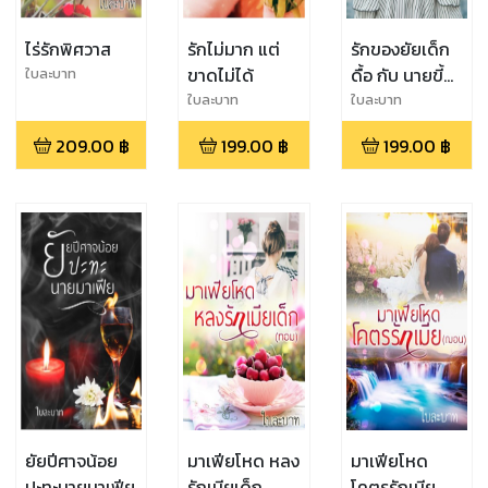
ไร่รักพิศวาส
รักไม่มาก แต่
รักของยัยเด็ก
ขาดไม่ได้
ดื้อ กับ นายขี้
ใบละบาท
งอน
ใบละบาท
ใบละบาท
209.00
฿
199.00
฿
199.00
฿
ยัยปีศาจน้อย
มาเฟียโหด หลง
มาเฟียโหด
ปะทะนายมาเฟีย
รักเมียเด็ก
โคตรรักเมีย