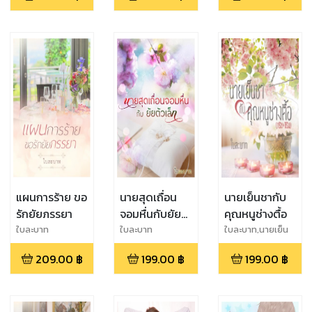
แผนการร้าย ขอ
นายสุดเถื่อน
นายเย็นชากับ
รักยัยภรรยา
จอมหื่นกับยัย
คุณหนูช่างตื้อ
ตัวเล็ก
ใบละบาท
ใบละบาท
ใบละบาท,นายเย็น
ชากับคุณหนูช่าง
209.00
฿
199.00
฿
199.00
฿
ตื้อ