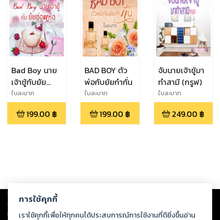
Bad Boy นาย
BAD BOY ตัว
จับนายเจ้าชู้มา
เจ้าชู้กับยัย
พ่อกับยัยก๋ากั่น
ทำสามี (กรูฟ)
อ่อนหัด
ใบละบาท
ใบละบาท
ใบละบาท
199.00
฿
199.00
฿
249.00
฿
Copyright ©
2026
Storylog Co., Ltd. - สตอรี่ล็อกขอสงวนสิทธิ์ไม่รับผิดชอบ
การใช้คุกกี้
ต่อผลงานหรือเนื้อหาใดที่อัปโหลดผ่านเว็บไซต์และปรากฏว่าละเมิดสิทธิใน
ทรัพย์สินทางปัญญาของบุคคลอื่นหรือขัดต่อกฎหมายและศีลธรรม ดังนั้น ผู้อ่าน
เราใช้คุกกี้เพื่อให้ทุกคนได้ประสบการณ์การใช้งานที่ดียิ่งขึ้นอ่าน