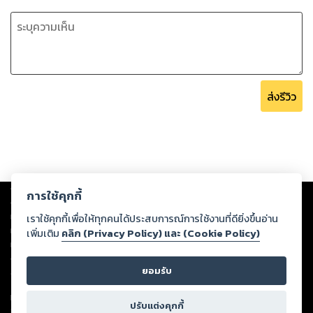
ตาย นั้นมันตอนเด็กนะเว้ย
ส่งรีวิว
Copyright ©
2026
Storylog Co., Ltd. - สตอรี่ล็อกขอสงวนสิทธิ์ไม่รับผิดชอบ
การใช้คุกกี้
ต่อผลงานหรือเนื้อหาใดที่อัปโหลดผ่านเว็บไซต์และปรากฏว่าละเมิดสิทธิใน
ทรัพย์สินทางปัญญาของบุคคลอื่นหรือขัดต่อกฎหมายและศีลธรรม ดังนั้น ผู้อ่าน
เราใช้คุกกี้เพื่อให้ทุกคนได้ประสบการณ์การใช้งานที่ดียิ่งขึ้นอ่าน
ทุกท่านโปรดใช้วิจารณญาณในการกลั่นกรองด้วยตนเอง และหากท่านพบว่าส่วน
เพิ่มเติม
คลิก (Privacy Policy) และ (Cookie Policy)
หนึ่งส่วนใดขัดต่อกฎหมายและศีลธรรม กรุณาแจ้งมายังบริษัท เพื่อทีมงานจะได้
ดำเนินการในทันที ทั้งนี้ ทางสตอรี่ล็อกขอสงวนลิขสิทธิ์ตามพระราชบัญญัติ
ยอมรับ
ลิขสิทธิ์ พ.ศ. 2537 (ฉบับล่าสุด)
For support: member@ookbee.com
ปรับแต่งคุกกี้
Version
1.3.17