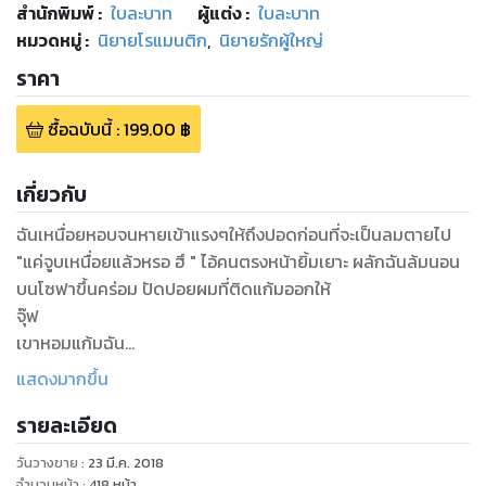
สำนักพิมพ์
:
ใบละบาท
ผู้แต่ง :
ใบละบาท
หมวดหมู่
:
นิยายโรแมนติก
,
นิยายรักผู้ใหญ่
ราคา
ซื้อฉบับนี้
:
199.00
฿
เกี่ยวกับ
ฉันเหนื่อยหอบจนหายเข้าแรงๆให้ถึงปอดก่อนที่จะเป็นลมตายไป
"แค่จูบเหนื่อยแล้วหรอ ฮึ " ไอ้คนตรงหน้ายิ้มเยาะ ผลักฉันล้มนอน
บนโซฟาขึ้นคร่อม ปัดปอยผมที่ติดแก้มออกให้
จุ๊ฟ
เขาหอมแก้มฉัน
"หายใจไม่ทันนี่" ฉันเถียงเขากลับหน้าง่ำ
แสดงมากขึ้น
จุ๊บ
รายละเอียด
เขาจุ๊บปากฉันอีกแล้ว แล้วยังจะมาทำหน้าตาหล่อๆใส่ฉันอีก แค่นี้ก็
จะละลายตายอยู่แล้วนะ
วันวางขาย
:
23 มี.ค. 2018
"ไม่มีใครตายเพราะจูบหรอกรู้มั้ย " ไบรอันต์ก้มลงกระซิบข้างหู
จำนวนหน้า
:
418
หน้า