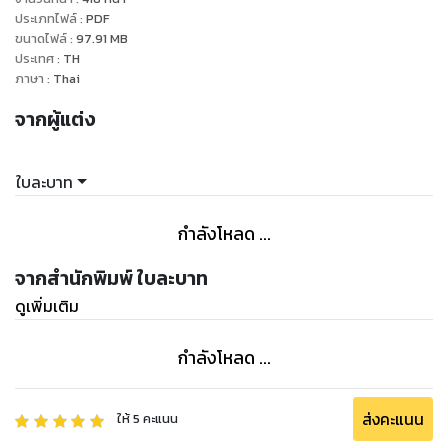
เบาๆด้วยเสียงที่เซ็กซี่
ประเภทไฟล์
:
PDF
ขนาดไฟล์
:
97.91
MB
"ใครจะไปรู้" ฉันเถียงกลับหน้าแดงระเรื่อ
ประเทศ
:
TH
.....
ภาษา
:
Thai
"อื้อ..." ฉันครางด้วยความรำคาญไม่รู้อะไรมากวนอยู่แถวๆหน้าอก
จากผู้แต่ง
แต่ปัดเท่าไหร่ก็ไม่ยอมออก แล้วนี้ฉันหลับไปตอนไหนเนี่ยจำได้ครั้ง
สุดท้ายฉันดูรูปจากโทรสับอยู่นี่น่า
"จะดิ้นทำซากอะไรนักหนา"
ใบละบาท
"เอะ?...เฮ้ย..." ฉันหันไปตามเสียงทันทีก็เห็นไอ้คนใจร้ายทำหน้า
หล่อๆคิ้วขมวดกอดฉันจากด้านหลัง
กำลังโหลด ...
"ปล่อย! อื้ออ!" ฉันผลักไอ้คนใจร้ายที่กอดฉันออกแต่ดูเหมือนมันจะ
ไม่ได้ผลเขาไม่ยอมปล่อยแถมกอดแน่นกว่าเดิมอีกด้วย
จากสำนักพิมพ์ ใบละบาท
"นอน ง่วง!" พูดน้ำเสียงเข้ม กลัวตายแหละ แบร่ๆ
ดูเพิ่มเติม
"อย่าจับไบรอันต์" ฉันส่งเสียงปรามคนมือไว้ ก็ตอนนี้มือไอ้คน
ใจร้ายกำลังลูบไล้หน้าอกฉันเล่นนะสิ บ้าจริง
กำลังโหลด ...
"จับหน่อย" ไอ้คนหน้ามึนยังมีหน้ามาขอจับนมคนอื่นซึ่งๆหน้าแบบ
นี้อีก
"ไม่!.." ฉันปฏิเสธเสียงแข็ง
ส่งคะแนน
ให้
5
คะแนน
"ตอนเด็กฉันยังจับได้เลย" ไอ้คนหน้ามึนผงกหัวขึ้นมาตอบหน้า