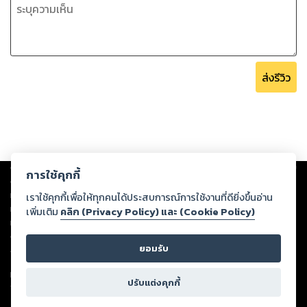
ส่งรีวิว
Copyright ©
2026
Storylog Co., Ltd. - สตอรี่ล็อกขอสงวนสิทธิ์ไม่รับผิดชอบ
การใช้คุกกี้
ต่อผลงานหรือเนื้อหาใดที่อัปโหลดผ่านเว็บไซต์และปรากฏว่าละเมิดสิทธิใน
ทรัพย์สินทางปัญญาของบุคคลอื่นหรือขัดต่อกฎหมายและศีลธรรม ดังนั้น ผู้อ่าน
เราใช้คุกกี้เพื่อให้ทุกคนได้ประสบการณ์การใช้งานที่ดียิ่งขึ้นอ่าน
ทุกท่านโปรดใช้วิจารณญาณในการกลั่นกรองด้วยตนเอง และหากท่านพบว่าส่วน
เพิ่มเติม
คลิก (Privacy Policy) และ (Cookie Policy)
หนึ่งส่วนใดขัดต่อกฎหมายและศีลธรรม กรุณาแจ้งมายังบริษัท เพื่อทีมงานจะได้
ดำเนินการในทันที ทั้งนี้ ทางสตอรี่ล็อกขอสงวนลิขสิทธิ์ตามพระราชบัญญัติ
ยอมรับ
ลิขสิทธิ์ พ.ศ. 2537 (ฉบับล่าสุด)
For support: member@ookbee.com
ปรับแต่งคุกกี้
Version
1.3.17