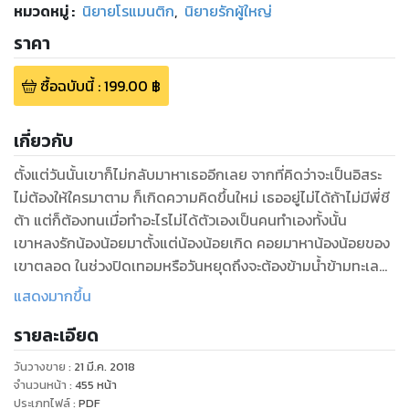
หมวดหมู่
:
นิยายโรแมนติก
,
นิยายรักผู้ใหญ่
ราคา
ซื้อฉบับนี้
:
199.00
฿
เกี่ยวกับ
ตั้งแต่วันนั้นเขาก็ไม่กลับมาหาเธออีกเลย จากที่คิดว่าจะเป็นอิสระ
ไม่ต้องให้ใครมาตาม ก็เกิดความคิดขึ้นใหม่ เธออยู่ไม่ได้ถ้าไม่มีพี่ชี
ต้า แต่ก็ต้องทนเมื่อทำอะไรไม่ได้ตัวเองเป็นคนทำเองทั้งนั้น
เขาหลงรักน้องน้อยมาตั้งแต่น้องน้อยเกิด คอยมาหาน้องน้อยของ
เขาตลอด ในช่วงปิดเทอมหรือวันหยุดถึงจะต้องข้ามน้ำข้ามทะเลมา
ก็ตาม เขาโดนน้องน้อยด่าทอต่อว่าตลอดแต่ก็ยอมเพราะรัก และ
แสดงมากขึ้น
เมื่อความอดทนสิ้นสุดเขาโดนน้องน้อยสุดที่รักไล่ไม่ให้มาหาด้วย
รายละเอียด
ถ้อยคำรุนแรง หลังจากวันนั้นเขาก็ไม่กลับมาหาน้องน้อยอีกเลย
วันวางขาย
:
21 มี.ค. 2018
จำนวนหน้า
:
455
หน้า
ประเภทไฟล์
:
PDF