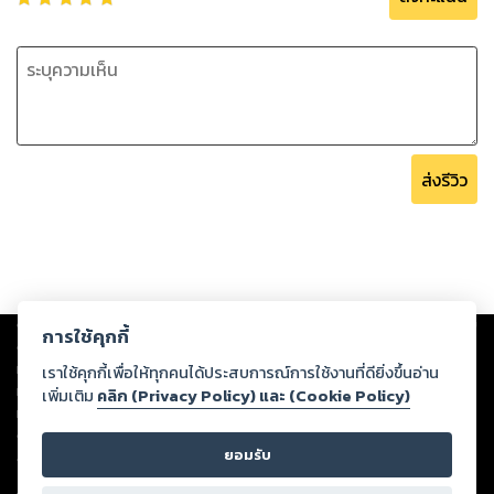
"ยังชอบดุเหมือนเดิม"ฉันบอกปากยื่น ว่าไอ้คนชอบดุ
"ไม่ทำให้ดุ จะดุมั้ย"เขาก้มลงมองหน้าฉันยังพูดเสียงดุอยู่
"ก็แค่ขอเล่นโทรศัพท์เอง"ฉันบอกปากยื่น ช้อนตาขึ้นมองสบตาคม
"เล่นแล้วเดี๋ยวก็ไม่ยอมกินข้าวอีกอะริน"
ส่งรีวิว
Copyright ©
2026
Storylog Co., Ltd. - สตอรี่ล็อกขอสงวนสิทธิ์ไม่รับผิดชอบ
การใช้คุกกี้
ต่อผลงานหรือเนื้อหาใดที่อัปโหลดผ่านเว็บไซต์และปรากฏว่าละเมิดสิทธิใน
ทรัพย์สินทางปัญญาของบุคคลอื่นหรือขัดต่อกฎหมายและศีลธรรม ดังนั้น ผู้อ่าน
เราใช้คุกกี้เพื่อให้ทุกคนได้ประสบการณ์การใช้งานที่ดียิ่งขึ้นอ่าน
ทุกท่านโปรดใช้วิจารณญาณในการกลั่นกรองด้วยตนเอง และหากท่านพบว่าส่วน
เพิ่มเติม
คลิก (Privacy Policy) และ (Cookie Policy)
หนึ่งส่วนใดขัดต่อกฎหมายและศีลธรรม กรุณาแจ้งมายังบริษัท เพื่อทีมงานจะได้
ดำเนินการในทันที ทั้งนี้ ทางสตอรี่ล็อกขอสงวนลิขสิทธิ์ตามพระราชบัญญัติ
ยอมรับ
ลิขสิทธิ์ พ.ศ. 2537 (ฉบับล่าสุด)