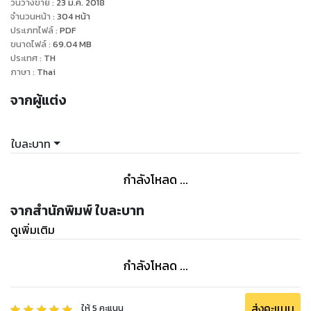
วันวางขาย
:
23 มี.ค. 2018
"จะงอนอะไรนักหนา"เขาหันมามอง มือยังจับมือฉันไว้อยู่
จำนวนหน้า
:
304
หน้า
"พี่กริชอะ"ฉันเรียกชื่อเขาอย่างเขินๆ เอนหัวไปซบกับบ่ากว้าง ยิ้ม
ประเภทไฟล์
:
PDF
ขนาดไฟล์
:
69.04
MB
อย่างมีความสุข เขาไม่ได้ว่าอะไรยอมให้ฉันซบบ่าจนถึงห้าง ส่วนมือ
ประเทศ
:
TH
เขาก็ไม่ปล่อยแม้แต่วินาทีเดียว ฟินสุดๆ
ภาษา
:
Thai
*****
จากผู้แต่ง
"รหัส"ฉันหยิบโทรศัพท์พี่กริชขึ้นมาอย่างไม่ขอ แต่เปิดเข้าไม่ได้
เพราะมีรหัสจึงยื่นไปขอรหัส
"จะเข้าทำไม"เขามองโทรศัพท์ตัวเองแล้วเงยหน้าขึ้นถาม
ใบละบาท
"เล่นเกมส์ โทรศัพท์รินแบตหมด"ฉันโกหกออกไป ที่จริงจะเข้าเช็ค
ว่าขาคุยอะไรกับใครบ้าง มีสาวที่ไหนหรือเปล่า แล้วแบตโทรศัพท์
กำลังโหลด ...
ฉันไม่ได้หมดยังเต็มอยู่เลย
"ไม่ต้องเล่น เดี๋ยวก็กินข้าวแล้ว"เขาหยิบโทรศัพท์จากมือฉันลงใส่
จากสำนักพิมพ์ ใบละบาท
กระเป๋าไม่ให้ฉันเล่น แสดงว่าในโทรศัพท์นั้นต้องมีอะไร
ดูเพิ่มเติม
"นิดเดียว นะๆ"ฉันอ้อนอย่างแนบเนียนไม่โวยวายเดี๋ยวไก่ตื่น
"ริน!"เขาส่งสายตาปรามพร้อมกับเสียงดุ ทำให้ฉันหยุดการอ้อนลง
กำลังโหลด ...
ทันที เขามันปีศาจที่น่ากลัว
ฉันเอนตัวพิงคนตัวสูงซบหน้าลงกับบ่ากว้าง ยื่นมือไปจับมือโตมา
เล่นบนตักไม่ได้เล่นโทรศัพท์เล่นมือก็ได้
ส่งคะแนน
ให้
5
คะแนน