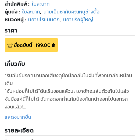
สำนักพิมพ์
:
ใบละบาท
ผู้แต่ง :
ใบละบาท
,
นายเย็นชากับคุณหนูช่างตื้อ
หมวดหมู่
:
นิยายโรแมนติก
,
นิยายรักผู้ใหญ่
ราคา
ซื้อฉบับนี้
:
199.00
฿
เกี่ยวกับ
"รินฉันขับรถ"เขาบอกเสียงดุชักมือกลับไปจับที่พวกมาลัยเหมือน
เดิม
"จับหน่อยก็ไม่ได้"ฉันเริ่มงอนแล้วนะ เขาชักจะเล่นตัวเกินไปแล้ว
จับมือแค่นี้ก็ไม่ได้ ฉันกอดอกทำแก้มป่องหันหน้าออกไปนอกรถ
งอนแล้ว!
พรึบ!
แสดงมากขึ้น
จุ๊บ
รายละเอียด
แต่ไม่นานมือฉันก็ถูกจับไปหอมโดยคนตัวโต ฉันอ้าปากค้างไม่คิด
ว่าพี่กริชของฉันจะมีโมเม้นแบบนี้