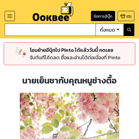
จัดการอีบุ๊ก
(
0
)
ทั้งหมด
โอนย้ายอีบุ๊กไป Pinto ได้แล้ววันนี้ กดเลย
รับทันทีโค้ดลด ซื้อและอ่านได้ต่อเนื่องที่ Pinto
นายเย็นชากับคุณหนูช่างตื้อ