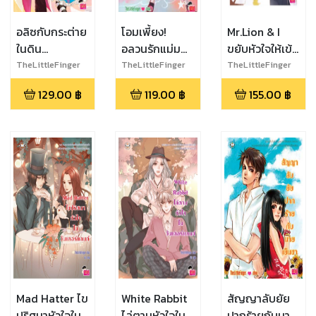
อลิซกับกระต่าย
โอมเพี้ยง!
Mr.Lion & I
ในดิน
อลวนรักแม่มด
ขยับหัวใจให้เข้า
แดน(ไม่)มหัศจรรย์
จอมป่วน
ใกล้รัก
TheLittleFinger
TheLittleFinger
TheLittleFinger
129.00
฿
119.00
฿
155.00
฿
Mad Hatter ไข
White Rabbit
สัญญาลับยัย
ปริศนาหัวใจใน
ไล่ตามหัวใจใน
ปากร้ายกับนาย