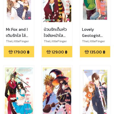
Mr.Fox and I
ป่วนรักเต็มหัว
Lovely
เติมรักใส ใส่
ใจยัยหน้าใส
Geologist
หัวใจรัก
จอมแสบ
หนุ่มหล่อหน้าใส
TheLittleFinger
TheLittleFinger
TheLittleFinger
ตื้อหัวใจอ้อนรัก
179.00
฿
129.00
฿
135.00
฿
ชุด U-Prince