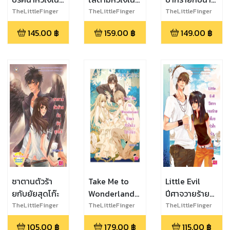
วันเดอร์แลนด์
วันเดอร์แลนด์
เย็นชา
TheLittleFinger
TheLittleFinger
TheLittleFinger
145.00
฿
159.00
฿
149.00
฿
ซาตานตัวร้า
Take Me to
Little Evil
ยกับยัยสุดโก๊ะ
Wonderland
ปีศาจวายร้าย
ลักพาหัวใจฉัน
ขโมยหัวใจรัก
TheLittleFinger
TheLittleFinger
TheLittleFinger
ไปทีที่รัก
105.00
฿
179.00
฿
115.00
฿