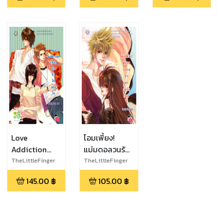
Love
โอมเพี้ยง!
Addiction
แม่มดอลวนรัก
เลือกติดรักให้
ยกกำลังสอง
TheLittleFinger
TheLittleFinger
ตรงใจ
145.00
฿
105.00
฿