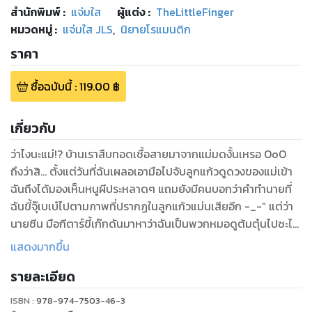
สำนักพิมพ์
:
แจ่มใส
ผู้แต่ง :
TheLittleFinger
หมวดหมู่
:
แจ่มใส JLS
,
นิยายโรแมนติก
ราคา
ซื้อฉบับนี้
:
119.00
฿
เกี่ยวกับ
ว่าไงนะแม่!? บ้านเราสืบทอดเชื้อสายมาจากแม่มดงั้นเหรอ OoO
ถึงว่าสิ... ตั้งแต่วันที่ฉันเผลอเอามือไปจับลูกแก้วดูดวงของแม่เข้า
ฉันถึงได้มองเห็นหนูผีประหลาดๆ แถมยังมีคนบอกว่าคำทำนายที่
ฉันขี้จุ๊เบเบ๋ไปตามภาพที่ปรากฏในลูกแก้วแม่นเสียอีก -_-“ แต่ว่า
นายซีน มือกีตาร์ขี้เก๊กดันมาหาว่าฉันเป็นพวกหมอดูต้มตุ๋นไปซะได้
แถมยังท้าอีกว่าถ้าคำทำนายของฉันไม่แม่นขึ้นมาภายในหนึ่งเดือน
แสดงมากขึ้น
ฉันต้องยอมตัดผมสุดเลิฟของตัวเองทิ้ง!! TT^TT ชิชะ~ เล่นกับ
รายละเอียด
ใครไม่เล่น ดันมายั่วให้แม่มดตัวจริงเสียงจริงอย่างฉันโกรธขึ้นมา
แบบนี้ เห็นทีนายนั่นคงต้องเจอดีสักหน่อยแล้ว >O<
ISBN :
978-974-7503-46-3