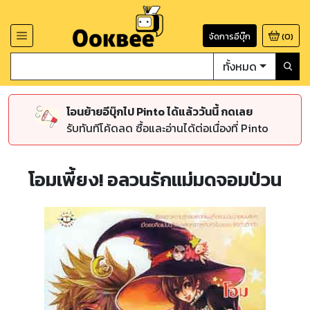
จัดการอีบุ๊ก
(
0
)
ทั้งหมด
โอนย้ายอีบุ๊กไป Pinto ได้แล้ววันนี้ กดเลย
รับทันทีโค้ดลด ซื้อและอ่านได้ต่อเนื่องที่ Pinto
โอมเพี้ยง! อลวนรักแม่มดจอมป่วน