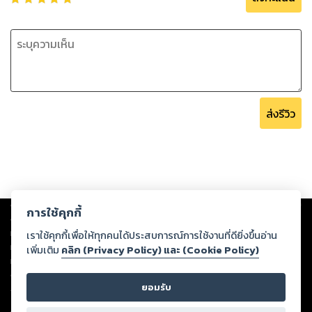
ส่งรีวิว
Copyright ©
2026
Storylog Co., Ltd. - สตอรี่ล็อกขอสงวนสิทธิ์ไม่รับผิดชอบ
การใช้คุกกี้
ต่อผลงานหรือเนื้อหาใดที่อัปโหลดผ่านเว็บไซต์และปรากฏว่าละเมิดสิทธิใน
ทรัพย์สินทางปัญญาของบุคคลอื่นหรือขัดต่อกฎหมายและศีลธรรม ดังนั้น ผู้อ่าน
เราใช้คุกกี้เพื่อให้ทุกคนได้ประสบการณ์การใช้งานที่ดียิ่งขึ้นอ่าน
ทุกท่านโปรดใช้วิจารณญาณในการกลั่นกรองด้วยตนเอง และหากท่านพบว่าส่วน
เพิ่มเติม
คลิก (Privacy Policy) และ (Cookie Policy)
หนึ่งส่วนใดขัดต่อกฎหมายและศีลธรรม กรุณาแจ้งมายังบริษัท เพื่อทีมงานจะได้
ดำเนินการในทันที ทั้งนี้ ทางสตอรี่ล็อกขอสงวนลิขสิทธิ์ตามพระราชบัญญัติ
ยอมรับ
ลิขสิทธิ์ พ.ศ. 2537 (ฉบับล่าสุด)