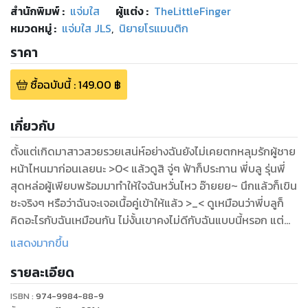
สำนักพิมพ์
:
แจ่มใส
ผู้แต่ง :
TheLittleFinger
หมวดหมู่
:
แจ่มใส JLS
,
นิยายโรแมนติก
ราคา
ซื้อฉบับนี้
:
149.00
฿
เกี่ยวกับ
ตั้งแต่เกิดมาสาวสวยรวยเสน่ห์อย่างฉันยังไม่เคยตกหลุมรักผู้ชาย
หน้าไหนมาก่อนเลยนะ >O< แล้วดูสิ จู่ๆ ฟ้าก็ประทาน พี่บลู รุ่นพี่
สุดหล่อผู้เพียบพร้อมมาทำให้ใจฉันหวั่นไหว อ๊ายยย~ นึกแล้วก็เขิน
ซะจริงๆ หรือว่าฉันจะเจอเนื้อคู่เข้าให้แล้ว >_< ดูเหมือนว่าพี่บลูก็
คิดอะไรกับฉันเหมือนกัน ไม่งั้นเขาคงไม่ดีกับฉันแบบนี้หรอก แต่
เหตุการณ์ก็ไม่เป็นอย่างที่คิดไว้ เพราะพี่บลูมีคนที่ตัวเองรักอยู่แล้
แสดงมากขึ้น
วน่ะสิ ฮือๆๆ TT___TTT อกหักดังเป๊าะเลยยัยมูน แล้ววันหนึ่ง
รายละเอียด
กรีน น้องชายจอมเก๊กของพี่บลูก็ปรากฏตัว หมอนั่นยื่นข้อเสนอให้
ฉันทำสัญญาลับบางอย่างกับเขาด้วยล่ะ จะบ้าหรือเปล่า T^T คิดว่า
ISBN :
974-9984-88-9
ฉันจะยอมง่ายๆ งั้นเรอะ ชิ!