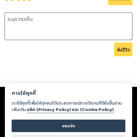
ส่งรีวิว
Copyright ©
2026
Storylog Co., Ltd. - สตอรี่ล็อกขอสงวนสิทธิ์ไม่รับผิดชอบ
การใช้คุกกี้
ต่อผลงานหรือเนื้อหาใดที่อัปโหลดผ่านเว็บไซต์และปรากฏว่าละเมิดสิทธิใน
ทรัพย์สินทางปัญญาของบุคคลอื่นหรือขัดต่อกฎหมายและศีลธรรม ดังนั้น ผู้อ่าน
เราใช้คุกกี้เพื่อให้ทุกคนได้ประสบการณ์การใช้งานที่ดียิ่งขึ้นอ่าน
ทุกท่านโปรดใช้วิจารณญาณในการกลั่นกรองด้วยตนเอง และหากท่านพบว่าส่วน
เพิ่มเติม
คลิก (Privacy Policy) และ (Cookie Policy)
หนึ่งส่วนใดขัดต่อกฎหมายและศีลธรรม กรุณาแจ้งมายังบริษัท เพื่อทีมงานจะได้
ดำเนินการในทันที ทั้งนี้ ทางสตอรี่ล็อกขอสงวนลิขสิทธิ์ตามพระราชบัญญัติ
ยอมรับ
ลิขสิทธิ์ พ.ศ. 2537 (ฉบับล่าสุด)