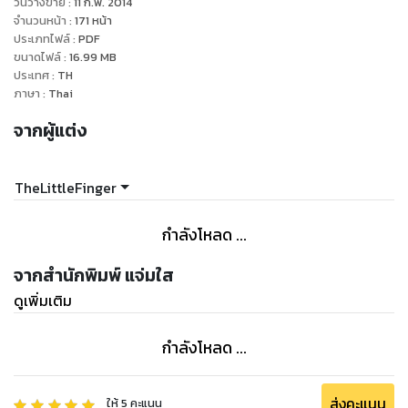
วันวางขาย
:
11 ก.พ. 2014
จะเป็นคนบาปสมชื่อ ฮึ่ย ขัดใจๆ
จำนวนหน้า
:
171
หน้า
ประเภทไฟล์
:
PDF
ขนาดไฟล์
:
16.99
MB
ประเทศ
:
TH
และพอฉันเล่าความปรารถนาที่อยากให้โรงเรียนหญิงล้วนของฉัน
ภาษา
:
Thai
หลอมรวมเป็นหนึ่งกับโรงเรียน
จากผู้แต่ง
ชายล้วนของพี่แฮงค์ให้เพื่อนรักฟัง ยัยนั่นก็บอกว่ามีคาถาเรียก
แองเจิลออกมาขอพรได้นะเออ =O=
กรี๊ด งี้ฝันฉันก็อาจเป็นจริงได้น่ะสิ แต่ทว่า... เมื่อฉันลองท่องคาถา
TheLittleFinger
นั้นดูกลับพบว่าแองเจิลของ
ฉันคือ... O_o? อ๊าก! ไม่จริ๊ง~ ฉันต้องตาฝาดแน่ๆ เลย ฮือๆ"
กำลังโหลด ...
จากสำนักพิมพ์ แจ่มใส
ดูเพิ่มเติม
กำลังโหลด ...
ส่งคะแนน
ให้
5
คะแนน