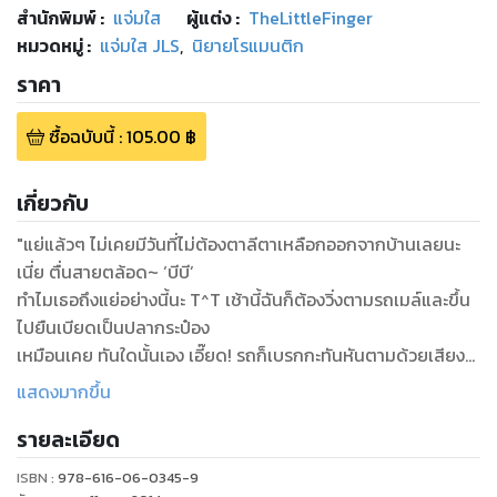
สำนักพิมพ์
:
แจ่มใส
ผู้แต่ง :
TheLittleFinger
หมวดหมู่
:
แจ่มใส JLS
,
นิยายโรแมนติก
ราคา
ซื้อฉบับนี้
:
105.00
฿
เกี่ยวกับ
"แย่แล้วๆ ไม่เคยมีวันที่ไม่ต้องตาลีตาเหลือกออกจากบ้านเลยนะ
เนี่ย ตื่นสายตล้อด~ ‘บีบี’
ทำไมเธอถึงแย่อย่างนี้นะ T^T เช้านี้ฉันก็ต้องวิ่งตามรถเมล์และขึ้น
ไปยืนเบียดเป็นปลากระป๋อง
เหมือนเคย ทันใดนั้นเอง เอี๊ยด! รถก็เบรกกะทันหันตามด้วยเสียง
นุ่มๆ ‘เป็นอะไรรึเปล่า’ อ๊าย
แสดงมากขึ้น
ฉันอยู่ในอ้อมแขน ‘พี่แฮงค์’ นี่นา เขินค่า~ พอดีฉันแอบกรี๊ดพี่เขา
รายละเอียด
อยู่อ่ะ >///< แต่เคลิ้มได้
แป๊บเดียวก็มีคนมาขัดจังหวะโรแมนติก หมอนั่นคือ ‘ซิน’ เพื่อนเกย์
ISBN :
978-616-06-0345-9
(?) ของพี่แฮงค์ที่ท่าทาง