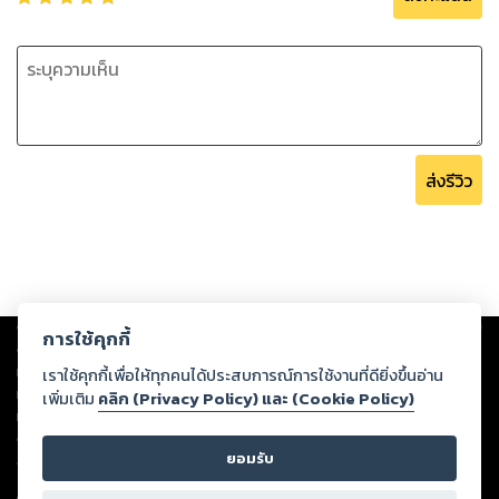
ส่งรีวิว
Copyright ©
2026
Storylog Co., Ltd. - สตอรี่ล็อกขอสงวนสิทธิ์ไม่รับผิดชอบ
การใช้คุกกี้
ต่อผลงานหรือเนื้อหาใดที่อัปโหลดผ่านเว็บไซต์และปรากฏว่าละเมิดสิทธิใน
ทรัพย์สินทางปัญญาของบุคคลอื่นหรือขัดต่อกฎหมายและศีลธรรม ดังนั้น ผู้อ่าน
เราใช้คุกกี้เพื่อให้ทุกคนได้ประสบการณ์การใช้งานที่ดียิ่งขึ้นอ่าน
ทุกท่านโปรดใช้วิจารณญาณในการกลั่นกรองด้วยตนเอง และหากท่านพบว่าส่วน
เพิ่มเติม
คลิก (Privacy Policy) และ (Cookie Policy)
หนึ่งส่วนใดขัดต่อกฎหมายและศีลธรรม กรุณาแจ้งมายังบริษัท เพื่อทีมงานจะได้
ดำเนินการในทันที ทั้งนี้ ทางสตอรี่ล็อกขอสงวนลิขสิทธิ์ตามพระราชบัญญัติ
ยอมรับ
ลิขสิทธิ์ พ.ศ. 2537 (ฉบับล่าสุด)