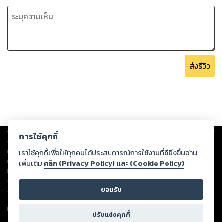
ส่งรีวิว
Copyright ©
2026
Storylog Co., Ltd. - สตอรี่ล็อกขอสงวนสิทธิ์ไม่รับผิดชอบ
การใช้คุกกี้
ต่อผลงานหรือเนื้อหาใดที่อัปโหลดผ่านเว็บไซต์และปรากฏว่าละเมิดสิทธิใน
ทรัพย์สินทางปัญญาของบุคคลอื่นหรือขัดต่อกฎหมายและศีลธรรม ดังนั้น ผู้อ่าน
เราใช้คุกกี้เพื่อให้ทุกคนได้ประสบการณ์การใช้งานที่ดียิ่งขึ้นอ่าน
ทุกท่านโปรดใช้วิจารณญาณในการกลั่นกรองด้วยตนเอง และหากท่านพบว่าส่วน
เพิ่มเติม
คลิก (Privacy Policy) และ (Cookie Policy)
หนึ่งส่วนใดขัดต่อกฎหมายและศีลธรรม กรุณาแจ้งมายังบริษัท เพื่อทีมงานจะได้
ดำเนินการในทันที ทั้งนี้ ทางสตอรี่ล็อกขอสงวนลิขสิทธิ์ตามพระราชบัญญัติ
ยอมรับ
ลิขสิทธิ์ พ.ศ. 2537 (ฉบับล่าสุด)
For support: member@ookbee.com
ปรับแต่งคุกกี้
Version
1.3.17