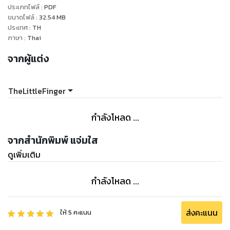
ประเภทไฟล์
:
PDF
ตรงที่เวลาฉันเจอปัญหาทีไรนายดีนหน้าดุเยี่ยงสิงโตนั่นกลับโผล่
ขนาดไฟล์
:
32.54
MB
มาช่วยไว้ได้เสมอ จน ‘เดซี่’ คนนี้เริ่มสับสนแล้วว่าควรจะรู้สึกยัง
ประเทศ
:
TH
ไง... จะระแวง? จะกลัวใจ? หรือจะหวั่นไหวกับเขาดี!"
ภาษา
:
Thai
จากผู้แต่ง
TheLittleFinger
กำลังโหลด ...
จากสำนักพิมพ์ แจ่มใส
ดูเพิ่มเติม
กำลังโหลด ...
ส่งคะแนน
ให้
5
คะแนน