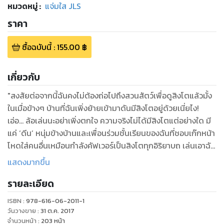
หมวดหมู่
:
แจ่มใส JLS
ราคา
ซื้อฉบับนี้
:
155.00
฿
เกี่ยวกับ
"สงสัยต่อจากนี้ฉันคงไม่ต้องถ่อไปถึงสวนสัตว์เพื่อดูสิงโตแล้วมั้ง
ในเมื่อข้างๆ บ้านที่ฉันเพิ่งย้ายเข้ามาดันมีสิงโตอยู่ด้วยเนี่ยไง!
เอ่อ... ล้อเล่นนะอย่าเพิ่งตกใจ ความจริงไม่ได้มีสิงโตแต่อย่างใด มี
แค่ ‘ดีน’ หนุ่มข้างบ้านและเพื่อนร่วมชั้นเรียนของฉันที่ชอบเก๊กหน้า
โหดใส่คนอื่นเหมือนกำลังคัฟเวอร์เป็นสิงโตทุกอิริยาบถ เล่นเอาฉัน
อดกลัวไม่ได้เลยล่ะว่าถ้าทำอะไรให้เขา’รมณ์บ่จอยขึ้นมาอาจจะโดน
แสดงมากขึ้น
ขู่ฟ่อๆ แล้วตามด้วยกระโดดขย้ำคอ =[]=;
รายละเอียด
ยัง... เท่านั้นยังอยู่ยากไม่พออีกชีวิต จู่ๆ ก็เกิดเรื่องให้ฉันถูกกล่าว
หาว่าโรคจิต O_O และเพื่อแก้ต่างความเข้าใจผิดฉันจึงมาเป็น
ISBN :
978-616-06-2011-1
สตาฟฟ์ของชมรมยูโดแบบไม่มีสิทธิ์ต่อรอง ต้องทำงานรับใช้
วันวางขาย
:
31 ต.ค. 2017
นักกีฬาสารพัดแถมยังมีพวกบ้าคอยรังแกขัดขา แต่มันน่าแปลก
จำนวนหน้า
:
203
หน้า