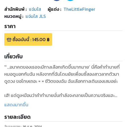
สำนักพิมพ์
:
แจ่มใส
ผู้แต่ง :
TheLittleFinger
หมวดหมู่
:
แจ่มใส JLS
ราคา
ซื้อฉบับนี้
:
145.00
฿
เกี่ยวกับ
"‘...อนาคตของเธอจะมีทางเลือกเกิดขึ้นมากมาย’ นี่คือคำทำนายที่
หมอดูบอกกับฉัน หลังจากที่ฉันโดนยัยเพื่อนซี้สองสาวลากตัวมา
ดูดวง ขอโทษเถอะ = = ชีวิตของฉัน ฉันเลือกทางเดินเองเสมอย่ะ
เฮ้! แต่ดูเหมือนว่าคำทำนายนั่นกำลังจะกลายเป็นความจริงแฮะ
OoO เมื่อหัวใจของฉันเริ่มรู้สึกอะไรบางอย่างกับหนุ่มสองคน คน
แสดงมากขึ้น
หนึ่งคือเพื่อนสนิทรู้ใจตั้งแต่วัยเด็ก ส่วนอีกคนคือเพื่อนใหม่ที่เริ่ม
รายละเอียด
สนิทชิดใกล้ ชีวิตนักเรียน ม.6 ของฉัน นอกจากจะต้องมาหัวหมุน
เตรียมเอ็นท์ฯ เลือกคณะที่ใฝ่ฝันแล้ว นี่ฉันยังต้องมานั่งตัดสินใจ
วันวางขาย
:
16 ธ.ค. 2014