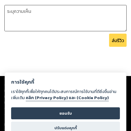
ส่งรีวิว
Copyright ©
2026
Storylog Co., Ltd. - สตอรี่ล็อกขอสงวนสิทธิ์ไม่รับผิดชอบ
การใช้คุกกี้
ต่อผลงานหรือเนื้อหาใดที่อัปโหลดผ่านเว็บไซต์และปรากฏว่าละเมิดสิทธิใน
ทรัพย์สินทางปัญญาของบุคคลอื่นหรือขัดต่อกฎหมายและศีลธรรม ดังนั้น ผู้อ่าน
เราใช้คุกกี้เพื่อให้ทุกคนได้ประสบการณ์การใช้งานที่ดียิ่งขึ้นอ่าน
ทุกท่านโปรดใช้วิจารณญาณในการกลั่นกรองด้วยตนเอง และหากท่านพบว่าส่วน
เพิ่มเติม
คลิก (Privacy Policy) และ (Cookie Policy)
หนึ่งส่วนใดขัดต่อกฎหมายและศีลธรรม กรุณาแจ้งมายังบริษัท เพื่อทีมงานจะได้
ดำเนินการในทันที ทั้งนี้ ทางสตอรี่ล็อกขอสงวนลิขสิทธิ์ตามพระราชบัญญัติ
ยอมรับ
ลิขสิทธิ์ พ.ศ. 2537 (ฉบับล่าสุด)
For support: member@ookbee.com
ปรับแต่งคุกกี้
Version
1.3.17