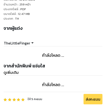
เลือกอะไรอย่างอื่นด้วยเหรอ ฮือๆ TT TT แล้วอย่าบอกนะว่า
จำนวนหน้า
:
259
หน้า
มิตรภาพระหว่างเราสามคนจะต้องสั่นคลอนเพราะเรื่องนี้"
ประเภทไฟล์
:
PDF
ขนาดไฟล์
:
12.47
MB
ประเทศ
:
TH
จากผู้แต่ง
TheLittleFinger
กำลังโหลด ...
จากสำนักพิมพ์ แจ่มใส
ดูเพิ่มเติม
กำลังโหลด ...
ส่งคะแนน
ให้
5
คะแนน