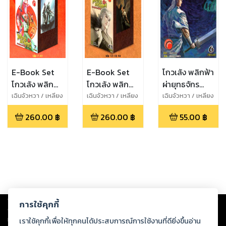
E-Book Set
E-Book Set
โกวเล้ง พลิกฟ้า
โกวเล้ง พลิกฟ้า
โกวเล้ง พลิกฟ้า
ผ่ายุทธจักร
ผ่ายุทธจักร
ผ่ายุทธจักร
ภาคทลาย
เฉินจัวหวา / เหลียง
เฉินจัวหวา / เหลียง
เฉินจัวหวา / เหลียง
กวงหมิง
กวงหมิง
กวงหมิง
ภาคทลาย
ภาคทลาย
ราชันย์ เล่ม 6
260.00
฿
260.00
฿
55.00
฿
ราชันย์ เล่ม 7-
ราชันย์ เล่ม 13
12
-18 (จบ)
Copyright ©
2026
Storylog Co., Ltd. - สตอรี่ล็อกขอสงวนสิทธิ์ไม่รับผิดชอบ
การใช้คุกกี้
ต่อผลงานหรือเนื้อหาใดที่อัปโหลดผ่านเว็บไซต์และปรากฏว่าละเมิดสิทธิใน
ทรัพย์สินทางปัญญาของบุคคลอื่นหรือขัดต่อกฎหมายและศีลธรรม ดังนั้น ผู้อ่าน
เราใช้คุกกี้เพื่อให้ทุกคนได้ประสบการณ์การใช้งานที่ดียิ่งขึ้นอ่าน