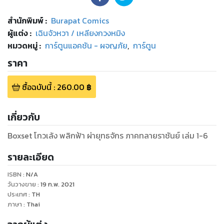
สำนักพิมพ์
:
Burapat Comics
ผู้แต่ง :
เฉินจัวหวา / เหลียงกวงหมิง
หมวดหมู่
:
การ์ตูนแอคชัน - ผจญภัย
,
การ์ตูน
ราคา
ซื้อฉบับนี้
:
260.00
฿
เกี่ยวกับ
Boxset โกวเล้ง พลิกฟ้า ผ่ายุทธจักร ภาคทลายราชันย์ เล่ม 1-6
รายละเอียด
ISBN :
N/A
วันวางขาย
:
19 ก.พ. 2021
ประเทศ
:
TH
ภาษา
:
Thai