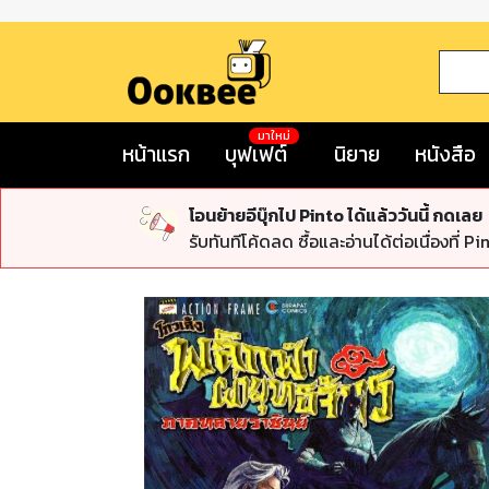
มาใหม่
หน้าแรก
บุฟเฟต์
นิยาย
หนังสือ
โอนย้ายอีบุ๊กไป Pinto ได้แล้ววันนี้ กดเลย
รับทันทีโค้ดลด ซื้อและอ่านได้ต่อเนื่องที่ Pi