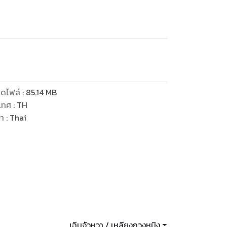
ดไฟล์
:
85.14
MB
เทศ
:
TH
ษา
:
Thai
เฉินจัวหวา / เหลียงกวงหมิง