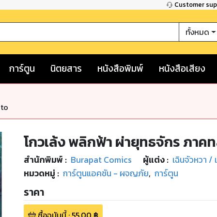
Customer su
ทั้งหมด
การ์ตูน
นิตยสาร
หนังสือพิมพ์
หนังสือเสียง
nto
โกวเล้ง พลิกฟ้า ผ่ายุทธจักร ภาคท
สำนักพิมพ์
:
Burapat Comics
ผู้แต่ง :
เฉินจัวหวา /
หมวดหมู่
:
การ์ตูนแอคชัน - ผจญภัย
,
การ์ตูน
ราคา
ซื้อฉบับนี้
:
55.00
฿