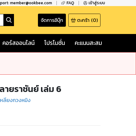
pport: member@ookbee.com
FAQ
เข้าสู่ระบบ
จัดการอีบุ๊ก
ตะกร้า
(
0
)
คอร์สออนไลน์
โปรโมชั่น
คะแนนสะสม
ลายราชันย์ เล่ม 6
 เหลียงกวงหมิง