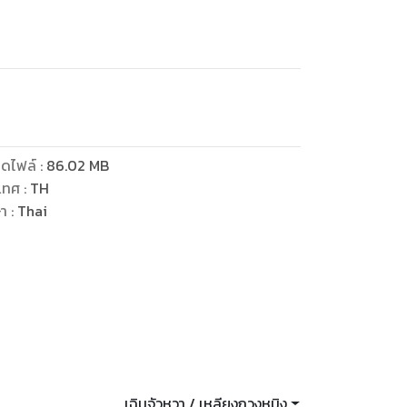
ดไฟล์
:
86.02
MB
เทศ
:
TH
ษา
:
Thai
เฉินจัวหวา / เหลียงกวงหมิง