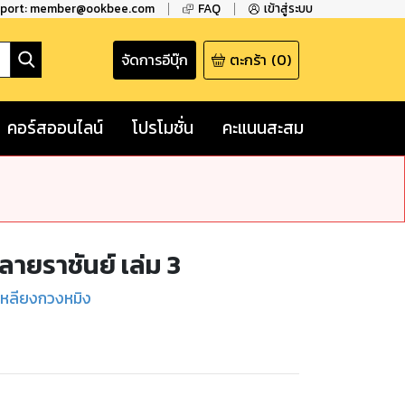
pport: member@ookbee.com
FAQ
เข้าสู่ระบบ
จัดการอีบุ๊ก
ตะกร้า
(
0
)
คอร์สออนไลน์
โปรโมชั่น
คะแนนสะสม
ลายราชันย์ เล่ม 3
 เหลียงกวงหมิง