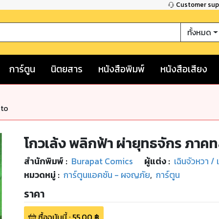
Customer su
ทั้งหมด
การ์ตูน
นิตยสาร
หนังสือพิมพ์
หนังสือเสียง
nto
โกวเล้ง พลิกฟ้า ผ่ายุทธจักร ภาคท
สำนักพิมพ์
:
Burapat Comics
ผู้แต่ง :
เฉินจัวหวา /
หมวดหมู่
:
การ์ตูนแอคชัน - ผจญภัย
,
การ์ตูน
ราคา
ซื้อฉบับนี้
:
55.00
฿