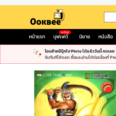
มาใหม่
หน้าแรก
บุฟเฟต์
นิยาย
หนังสือ
โอนย้ายอีบุ๊กไป Pinto ได้แล้ววันนี้ กดเลย
รับทันทีโค้ดลด ซื้อและอ่านได้ต่อเนื่องที่ Pi