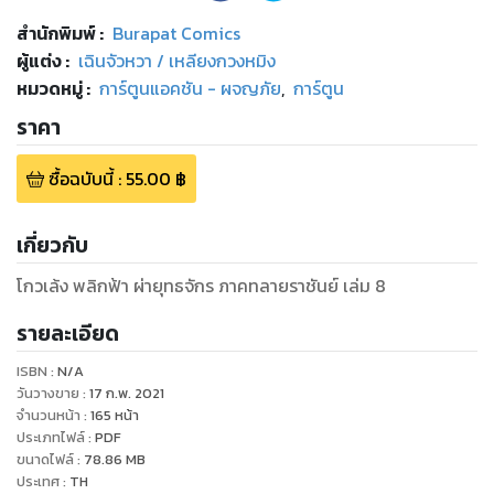
สำนักพิมพ์
:
Burapat Comics
ผู้แต่ง :
เฉินจัวหวา / เหลียงกวงหมิง
หมวดหมู่
:
การ์ตูนแอคชัน - ผจญภัย
,
การ์ตูน
ราคา
ซื้อฉบับนี้
:
55.00
฿
เกี่ยวกับ
รายละเอียด
ISBN :
N/A
วันวางขาย
:
17 ก.พ. 2021
จำนวนหน้า
:
165
หน้า
ประเภทไฟล์
:
PDF
ขนาดไฟล์
:
78.86
MB
ประเทศ
:
TH