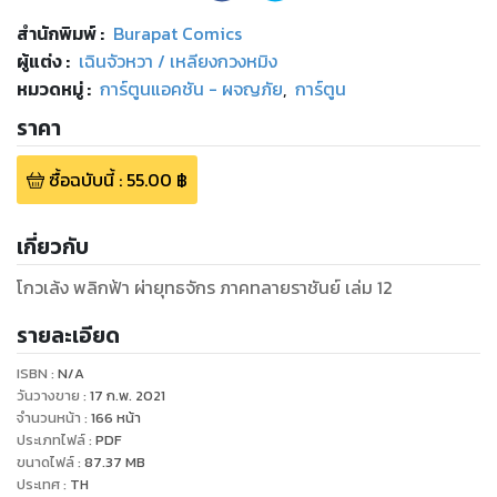
สำนักพิมพ์
:
Burapat Comics
ผู้แต่ง :
เฉินจัวหวา / เหลียงกวงหมิง
หมวดหมู่
:
การ์ตูนแอคชัน - ผจญภัย
,
การ์ตูน
ราคา
ซื้อฉบับนี้
:
55.00
฿
เกี่ยวกับ
โกวเล้ง พลิกฟ้า ผ่ายุทธจักร ภาคทลายราชันย์ เล่ม 12
รายละเอียด
ISBN :
N/A
วันวางขาย
:
17 ก.พ. 2021
จำนวนหน้า
:
166
หน้า
ประเภทไฟล์
:
PDF
ขนาดไฟล์
:
87.37
MB
ประเทศ
:
TH