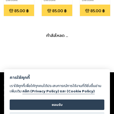
Terasawa
Terasawa
Terasawa
85.00
฿
85.00
฿
85.00
฿
กำลังโหลด ...
Copyright ©
2026
Storylog Co., Ltd. - สตอรี่ล็อกขอสงวนสิทธิ์ไม่รับผิดชอบ
การใช้คุกกี้
ต่อผลงานหรือเนื้อหาใดที่อัปโหลดผ่านเว็บไซต์และปรากฏว่าละเมิดสิทธิใน
ทรัพย์สินทางปัญญาของบุคคลอื่นหรือขัดต่อกฎหมายและศีลธรรม ดังนั้น ผู้อ่าน
เราใช้คุกกี้เพื่อให้ทุกคนได้ประสบการณ์การใช้งานที่ดียิ่งขึ้นอ่าน
ทุกท่านโปรดใช้วิจารณญาณในการกลั่นกรองด้วยตนเอง และหากท่านพบว่าส่วน
เพิ่มเติม
คลิก (Privacy Policy) และ (Cookie Policy)
หนึ่งส่วนใดขัดต่อกฎหมายและศีลธรรม กรุณาแจ้งมายังบริษัท เพื่อทีมงานจะได้
ดำเนินการในทันที ทั้งนี้ ทางสตอรี่ล็อกขอสงวนลิขสิทธิ์ตามพระราชบัญญัติ
ยอมรับ
ลิขสิทธิ์ พ.ศ. 2537 (ฉบับล่าสุด)