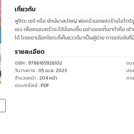
เกี่ยวกับ
ฟูจิตะ เซจิ หรือ ยักษ์มาสะใหญ่ พ่อครัวเอกแห่งร้านโอโตริ
เอง เพื่อครอบครัวจะได้มั่นคงขึ้น อย่างแรกท่ีเขาทําคือ เข้าแข
ได้ โดยเขาเลือกโชตะที่เห็นแววดีมาเป็นผู้ช่วย การแข่งขันที่ม
รายละเอียด
ISBN :
9786165926102
ขนา
วันวางขาย
:
05 เม.ย. 2023
ประ
จำนวนหน้า
:
204
หน้า
ภา
ประเภทไฟล์
:
PDF