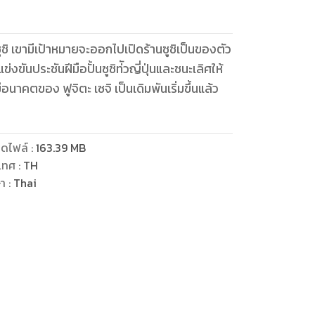
ซูชิ เขามีเป้าหมายจะออกไปเปิดร้านซูชิเป็นของตัว
่งขันประชันฝีมือปั้นซูชิท่ัวญี่ปุ่นและชนะเลิศให้
ีอนาคตของ ฟูจิตะ เซจิ เป็นเดิมพันเริ่มขึ้นแล้ว
ดไฟล์
:
163.39
MB
เทศ
:
TH
ษา
:
Thai