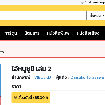
Customer su
ทั้งหมด
การ์ตูน
นิตยสาร
หนังสือพิมพ์
หนังสือเสียง
nto
ไอ้หนูซูชิ เล่ม 2
สำนักพิมพ์
:
VIBULKIJ
ผู้แต่ง :
Daisuke Terasawa
ราคา
ซื้อฉบับนี้
:
85.00
฿