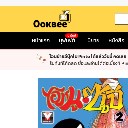
มาใหม่
หน้าแรก
บุฟเฟต์
นิยาย
หนังสือ
โอนย้ายอีบุ๊กไป Pinto ได้แล้ววันนี้ กดเลย
รับทันทีโค้ดลด ซื้อและอ่านได้ต่อเนื่องที่ Pi