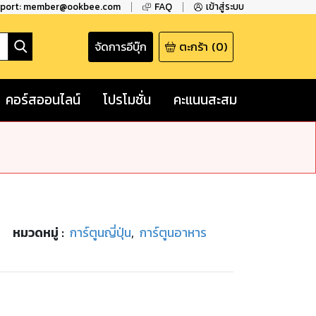
pport: member@ookbee.com
FAQ
เข้าสู่ระบบ
จัดการอีบุ๊ก
ตะกร้า
(
0
)
คอร์สออนไลน์
โปรโมชั่น
คะแนนสะสม
หมวดหมู่
:
การ์ตูนญี่ปุ่น
,
การ์ตูนอาหาร