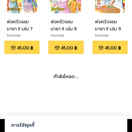
พ่อครัวจอม
พ่อครัวจอม
พ่อครัวจอม
มายา II เล่ม 7
มายา II เล่ม 8
มายา II เล่ม 9
Daisuke
Daisuke
Daisuke
Terasawa
Terasawa
Terasawa
45.00
฿
45.00
฿
45.00
฿
กำลังโหลด ...
Copyright ©
2026
Storylog Co., Ltd. - สตอรี่ล็อกขอสงวนสิทธิ์ไม่รับผิดชอบ
การใช้คุกกี้
ต่อผลงานหรือเนื้อหาใดที่อัปโหลดผ่านเว็บไซต์และปรากฏว่าละเมิดสิทธิใน