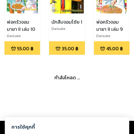
พ่อครัวจอม
นักสืบจอมโซ้ย 1
พ่อครัวจอม
มายา II เล่ม 10
มายา II เล่ม 9
Daisuke
Terasawa
Daisuke
Daisuke
Terasawa
Terasawa
55.00
฿
35.00
฿
45.00
฿
กำลังโหลด ...
Copyright ©
2026
Storylog Co., Ltd. - สตอรี่ล็อกขอสงวนสิทธิ์ไม่รับผิดชอบ
การใช้คุกกี้
ต่อผลงานหรือเนื้อหาใดที่อัปโหลดผ่านเว็บไซต์และปรากฏว่าละเมิดสิทธิใน