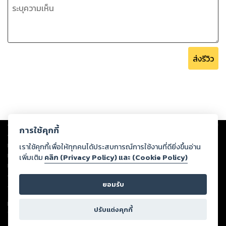
ส่งรีวิว
Copyright ©
2026
Storylog Co., Ltd. - สตอรี่ล็อกขอสงวนสิทธิ์ไม่รับผิดชอบ
การใช้คุกกี้
ต่อผลงานหรือเนื้อหาใดที่อัปโหลดผ่านเว็บไซต์และปรากฏว่าละเมิดสิทธิใน
ทรัพย์สินทางปัญญาของบุคคลอื่นหรือขัดต่อกฎหมายและศีลธรรม ดังนั้น ผู้อ่าน
เราใช้คุกกี้เพื่อให้ทุกคนได้ประสบการณ์การใช้งานที่ดียิ่งขึ้นอ่าน
ทุกท่านโปรดใช้วิจารณญาณในการกลั่นกรองด้วยตนเอง และหากท่านพบว่าส่วน
เพิ่มเติม
คลิก (Privacy Policy) และ (Cookie Policy)
หนึ่งส่วนใดขัดต่อกฎหมายและศีลธรรม กรุณาแจ้งมายังบริษัท เพื่อทีมงานจะได้
ดำเนินการในทันที ทั้งนี้ ทางสตอรี่ล็อกขอสงวนลิขสิทธิ์ตามพระราชบัญญัติ
ยอมรับ
ลิขสิทธิ์ พ.ศ. 2537 (ฉบับล่าสุด)
For support: member@ookbee.com
ปรับแต่งคุกกี้
Version
1.3.17