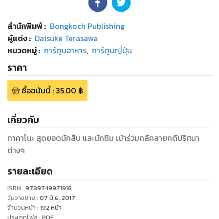
สำนักพิมพ์
:
Bongkoch Publishing
ผู้แต่ง :
Daisuke Terasawa
หมวดหมู่
:
การ์ตูนอาหาร
,
การ์ตูนญี่ปุ่น
ราคา
ซื้อฉบับนี้
:
35.00
฿
เกี่ยวกับ
ทาคาโนะ สุดยอดนักสืบ และนักชิม เข้าร่วมคลีคลายคดีปริศนา
ต่างๆ
รายละเอียด
ISBN :
9789749971918
วันวางขาย
:
07 มิ.ย. 2017
จำนวนหน้า
:
192
หน้า
ประเภทไฟล์
:
PDF