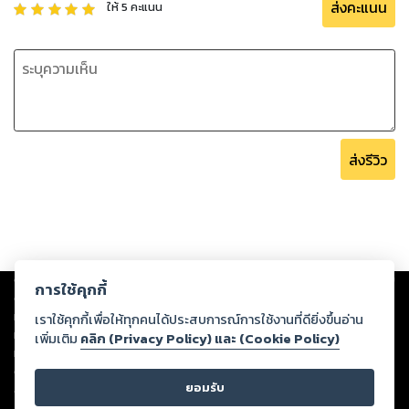
ส่งคะแนน
ให้
5
คะแนน
ส่งรีวิว
Copyright ©
2026
Storylog Co., Ltd. - สตอรี่ล็อกขอสงวนสิทธิ์ไม่รับผิดชอบ
การใช้คุกกี้
ต่อผลงานหรือเนื้อหาใดที่อัปโหลดผ่านเว็บไซต์และปรากฏว่าละเมิดสิทธิใน
ทรัพย์สินทางปัญญาของบุคคลอื่นหรือขัดต่อกฎหมายและศีลธรรม ดังนั้น ผู้อ่าน
เราใช้คุกกี้เพื่อให้ทุกคนได้ประสบการณ์การใช้งานที่ดียิ่งขึ้นอ่าน
ทุกท่านโปรดใช้วิจารณญาณในการกลั่นกรองด้วยตนเอง และหากท่านพบว่าส่วน
เพิ่มเติม
คลิก (Privacy Policy) และ (Cookie Policy)
หนึ่งส่วนใดขัดต่อกฎหมายและศีลธรรม กรุณาแจ้งมายังบริษัท เพื่อทีมงานจะได้
ดำเนินการในทันที ทั้งนี้ ทางสตอรี่ล็อกขอสงวนลิขสิทธิ์ตามพระราชบัญญัติ
ยอมรับ
ลิขสิทธิ์ พ.ศ. 2537 (ฉบับล่าสุด)