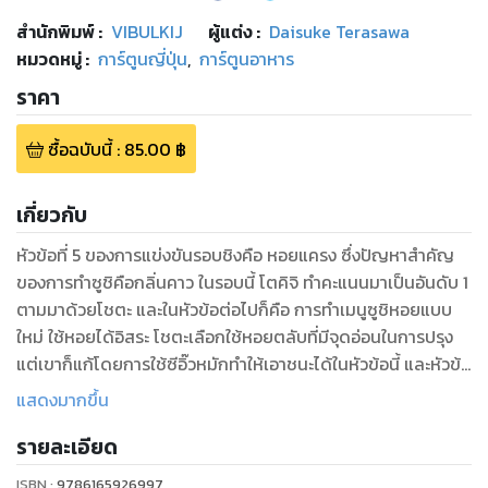
สำนักพิมพ์
:
VIBULKIJ
ผู้แต่ง :
Daisuke Terasawa
หมวดหมู่
:
การ์ตูนญี่ปุ่น
,
การ์ตูนอาหาร
ราคา
ซื้อฉบับนี้
:
85.00
฿
เกี่ยวกับ
หัวข้อที่ 5 ของการแข่งขันรอบชิงคือ หอยแครง ซึ่งปัญหาสําคัญ
ของการทําซูชิคือกลิ่นคาว ในรอบนี้ โตคิจิ ทําคะแนนมาเป็นอันดับ 1
ตามมาด้วยโชตะ และในหัวข้อต่อไปก็คือ การทําเมนูซูชิหอยแบบ
ใหม่ ใช้หอยได้อิสระ โชตะเลือกใช้หอยตลับที่มีจุดอ่อนในการปรุง
แต่เขาก็แก้โดยการใช้ซีอิ๊วหมักทําให้เอาชนะได้ในหัวข้อนี้ และหัวข้อ
สุดท้ายตัดสินคือการทําซูชิ 1 ชุดใหญ่!!
แสดงมากขึ้น
รายละเอียด
ISBN :
9786165926997