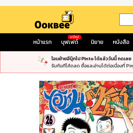
มาใหม่
หน้าแรก
บุฟเฟต์
นิยาย
หนังสือ
โอนย้ายอีบุ๊กไป Pinto ได้แล้ววันนี้ กดเลย
รับทันทีโค้ดลด ซื้อและอ่านได้ต่อเนื่องที่ Pi