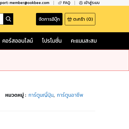
pport: member@ookbee.com
FAQ
เข้าสู่ระบบ
จัดการอีบุ๊ก
ตะกร้า
(
0
)
คอร์สออนไลน์
โปรโมชั่น
คะแนนสะสม
หมวดหมู่
:
การ์ตูนญี่ปุ่น
,
การ์ตูนอาชีพ