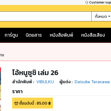
Customer su
ทั้งหมด
การ์ตูน
นิตยสาร
หนังสือพิมพ์
หนังสือเสียง
nto
ไอ้หนูซูชิ เล่ม 26
สำนักพิมพ์
:
VIBULKIJ
ผู้แต่ง :
Daisuke Terasawa
ราคา
ซื้อฉบับนี้
:
85.00
฿