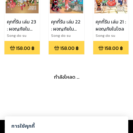
คุกกี้รัน เล่ม 23
คุกกี้รัน เล่ม 22
คุกกี้รัน เล่ม 21 :
: ผจญภัยใน
: ผจญภัยใน
ผจญภัยในโซล
เวียงจันทน์
ฮานอย
Song do su
Song do su
Song do su
158.00
฿
158.00
฿
158.00
฿
กำลังโหลด ...
Copyright ©
2026
Storylog Co., Ltd. - สตอรี่ล็อกขอสงวนสิทธิ์ไม่รับผิดชอบ
การใช้คุกกี้
ต่อผลงานหรือเนื้อหาใดที่อัปโหลดผ่านเว็บไซต์และปรากฏว่าละเมิดสิทธิใน