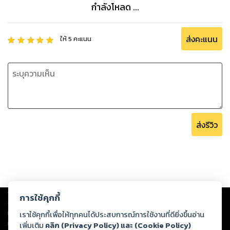
กำลังโหลด ...
ส่งคะแนน
ให้
5
คะแนน
ส่งรีวิว
Copyright ©
2026
Storylog Co., Ltd. - สตอรี่ล็อกขอสงวนสิทธิ์ไม่รับผิดชอบ
การใช้คุกกี้
ต่อผลงานหรือเนื้อหาใดที่อัปโหลดผ่านเว็บไซต์และปรากฏว่าละเมิดสิทธิใน
ทรัพย์สินทางปัญญาของบุคคลอื่นหรือขัดต่อกฎหมายและศีลธรรม ดังนั้น ผู้อ่าน
เราใช้คุกกี้เพื่อให้ทุกคนได้ประสบการณ์การใช้งานที่ดียิ่งขึ้นอ่าน
ทุกท่านโปรดใช้วิจารณญาณในการกลั่นกรองด้วยตนเอง และหากท่านพบว่าส่วน
เพิ่มเติม
คลิก (Privacy Policy) และ (Cookie Policy)