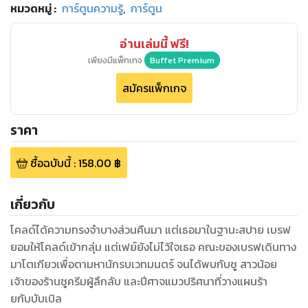
หมวดหมู่
:
การ์ตูนความรู้
,
การ์ตูน
อ่านเล่มนี้ ฟรี!
เพียงมีแพ็กเกจ
Buffet Premium
สมัครแพ็กเกจ
ราคา
ซื้อฉบับนี้
:
158.00
฿
เกี่ยวกับ
โคลด์ได้ความทรงจำบางส่วนคืนมา แต่เธอมาในฐานะสปาย เบรฟ
ยอมให้โคลด์เข้ากลุ่ม แต่เฟย์ยังไม่ไว้ใจเธอ คณะของเบรฟเดินทาง
มาโตเกียวเพื่อตามหานักรบเวทมนตร์ จนได้พบกับชู สาวน้อย
เจ้าของร้านชูครีมผู้ลึกลับ และปีศาจแมวปริศนาที่วางแผนร้า
ยกับบับเบิล