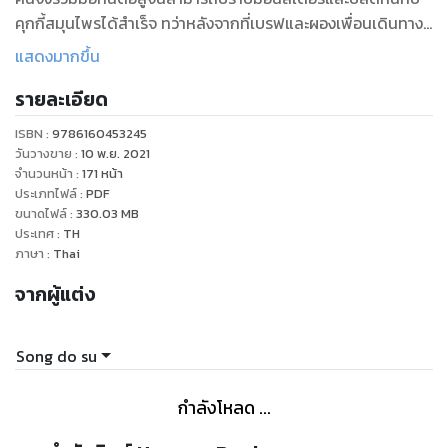
คุกกี้สมุนไพรได้สำเร็จ ทว่าหลังจากที่เบรฟและผองเพื่อนเดินทาง
กลับไปคิงพาเลซ พวกเขาก็หลงเข้าไปติดกับดักของอันเนียนเข้า!
แสดงมากขึ้น
รายละเอียด
ISBN :
9786160453245
วันวางขาย
:
10 พ.ย. 2021
จำนวนหน้า
:
171
หน้า
ประเภทไฟล์
:
PDF
ขนาดไฟล์
:
330.03
MB
ประเทศ
:
TH
ภาษา
:
Thai
จากผู้แต่ง
Song do su
กำลังโหลด ...