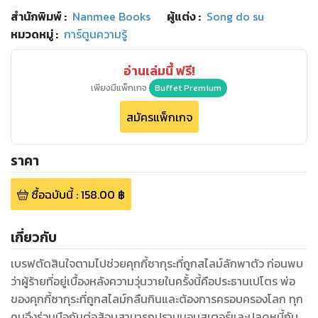
สำนักพิมพ์
:
Nanmee Books
ผู้แต่ง :
Song do su
หมวดหมู่
:
การ์ตูนความรู้
อ่านเล่มนี้ ฟรี!
เพียงมีแพ็กเกจ
Buffet Premium
สมัครแพ็กเกจ
ราคา
ซื้อฉบับนี้
:
158.00
฿
เกี่ยวกับ
เบรฟตัดสินใจตามไปช่วยคุกกี้ซากุระที่ถูกสไลม์ลักพาตัว ก่อนพบ
ว่าผู้ร้ายที่อยู่เบื้องหลังความวุ่นวายในครั้งนี้คือประธานเปโตร พ่อ
ของคุกกี้ซากุระที่ถูกสไลม์กลืนกินและต้องการครอบครองโลก ทุก
คนจึงร่วมมือกันต่อสู้จนสามารถปราบมอนสเตอร์และปลดหนี้กับ