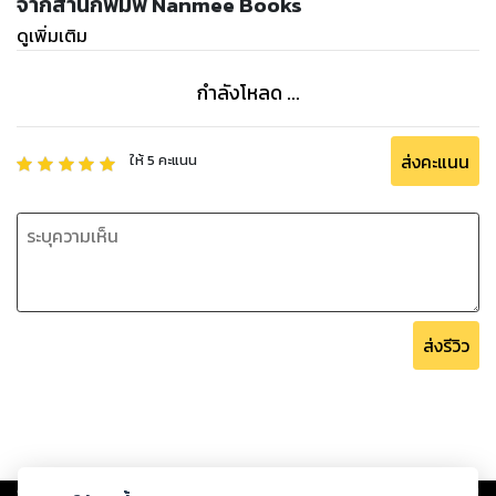
จากสำนักพิมพ์ Nanmee Books
ดูเพิ่มเติม
กำลังโหลด ...
ส่งคะแนน
ให้
5
คะแนน
ส่งรีวิว
Copyright ©
2026
Storylog Co., Ltd. - สตอรี่ล็อกขอสงวนสิทธิ์ไม่รับผิดชอบ