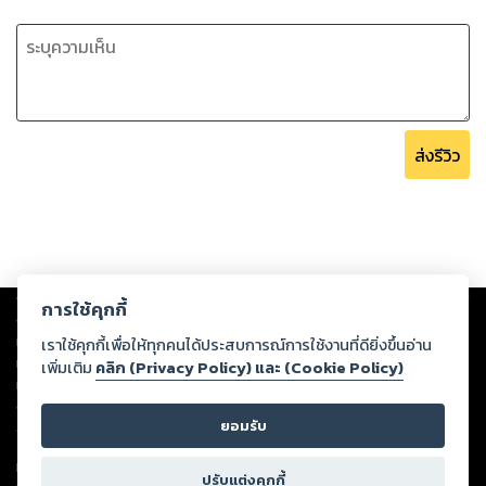
ส่งรีวิว
Copyright ©
2026
Storylog Co., Ltd. - สตอรี่ล็อกขอสงวนสิทธิ์ไม่รับผิดชอบ
การใช้คุกกี้
ต่อผลงานหรือเนื้อหาใดที่อัปโหลดผ่านเว็บไซต์และปรากฏว่าละเมิดสิทธิใน
ทรัพย์สินทางปัญญาของบุคคลอื่นหรือขัดต่อกฎหมายและศีลธรรม ดังนั้น ผู้อ่าน
เราใช้คุกกี้เพื่อให้ทุกคนได้ประสบการณ์การใช้งานที่ดียิ่งขึ้นอ่าน
ทุกท่านโปรดใช้วิจารณญาณในการกลั่นกรองด้วยตนเอง และหากท่านพบว่าส่วน
เพิ่มเติม
คลิก (Privacy Policy) และ (Cookie Policy)
หนึ่งส่วนใดขัดต่อกฎหมายและศีลธรรม กรุณาแจ้งมายังบริษัท เพื่อทีมงานจะได้
ดำเนินการในทันที ทั้งนี้ ทางสตอรี่ล็อกขอสงวนลิขสิทธิ์ตามพระราชบัญญัติ
ยอมรับ
ลิขสิทธิ์ พ.ศ. 2537 (ฉบับล่าสุด)
For support: member@ookbee.com
ปรับแต่งคุกกี้