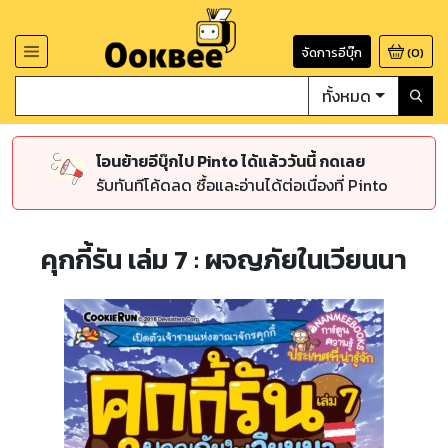
จัดการอีบุ๊ก
(
0
)
ทั้งหมด
โอนย้ายอีบุ๊กไป Pinto ได้แล้ววันนี้ กดเลย
รับทันทีโค้ดลด ซื้อและอ่านได้ต่อเนื่องที่ Pinto
คุกกี้รัน เล่ม 7 : ผจญภัยในเวียนนา