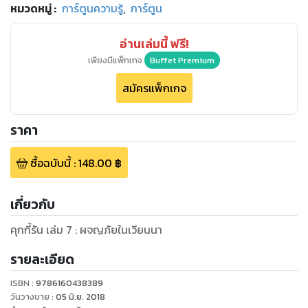
หมวดหมู่
:
การ์ตูนความรู้
,
การ์ตูน
อ่านเล่มนี้ ฟรี!
เพียงมีแพ็กเกจ
Buffet Premium
สมัครแพ็กเกจ
ราคา
ซื้อฉบับนี้
:
148.00
฿
เกี่ยวกับ
คุกกี้รัน เล่ม 7 : ผจญภัยในเวียนนา
รายละเอียด
ISBN :
9786160438389
วันวางขาย
:
05 มิ.ย. 2018