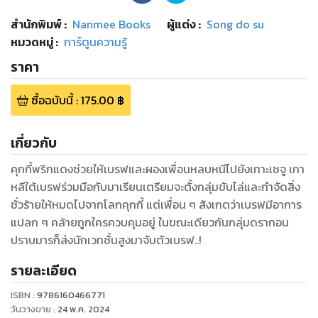
สำนักพิมพ์
:
Nanmee Books
ผู้แต่ง :
Song do su
หมวดหมู่
:
การ์ตูนความรู้
ราคา
ซื้อฉบับนี้
:
175.00
฿
เกี่ยวกับ
คุกกี้พริกแดงช่วยให้เบรฟและผองเพื่อนหลบหนีไปยังเกาะเชจู เกา
หลีใต้เบรฟร่วมมือกับมาเรียนเตรียมจะตั้งกลุ่มขับไล่และกำจัดสิ่ง
ชั่วร้ายให้หมดไปจากโลกคุกกี้ แต่เพื่อน ๆ สังเกตว่าเบรฟมีอาการ
แปลก ๆ คล้ายถูกใครควบคุมอยู่ ในขณะเดียวกันกลุ่มดรากอน
ปราบมารก็ส่งนักเวทชั้นสูงมาจับตัวเบรฟ..!
รายละเอียด
ISBN :
9786160466771
วันวางขาย
:
24 พ.ค. 2024