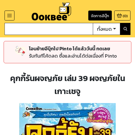
จัดการอีบุ๊ก
(
0
)
ทั้งหมด
โอนย้ายอีบุ๊กไป Pinto ได้แล้ววันนี้ กดเลย
รับทันทีโค้ดลด ซื้อและอ่านได้ต่อเนื่องที่ Pinto
คุกกี้รันผจญภัย เล่ม 39 ผจญภัยใน
เกาะเชจู