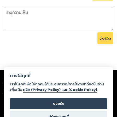
ส่งรีวิว
Copyright ©
2026
Storylog Co., Ltd. - สตอรี่ล็อกขอสงวนสิทธิ์ไม่รับผิดชอบ
การใช้คุกกี้
ต่อผลงานหรือเนื้อหาใดที่อัปโหลดผ่านเว็บไซต์และปรากฏว่าละเมิดสิทธิใน
ทรัพย์สินทางปัญญาของบุคคลอื่นหรือขัดต่อกฎหมายและศีลธรรม ดังนั้น ผู้อ่าน
เราใช้คุกกี้เพื่อให้ทุกคนได้ประสบการณ์การใช้งานที่ดียิ่งขึ้นอ่าน
ทุกท่านโปรดใช้วิจารณญาณในการกลั่นกรองด้วยตนเอง และหากท่านพบว่าส่วน
เพิ่มเติม
คลิก (Privacy Policy) และ (Cookie Policy)
หนึ่งส่วนใดขัดต่อกฎหมายและศีลธรรม กรุณาแจ้งมายังบริษัท เพื่อทีมงานจะได้
ดำเนินการในทันที ทั้งนี้ ทางสตอรี่ล็อกขอสงวนลิขสิทธิ์ตามพระราชบัญญัติ
ยอมรับ
ลิขสิทธิ์ พ.ศ. 2537 (ฉบับล่าสุด)
For support: member@ookbee.com
ปรับแต่งคุกกี้