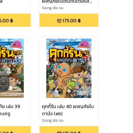
ลี
ผจญภัยในเซนต์ปีเตอร์ส
เบิร์ก
Song do su
5.00
฿
175.00
฿
ภัย เล่ม 39
คุกกี้รัน เล่ม 40 ผจญภัยใน
ะเชจู
ดานัง (eb)
Song do su