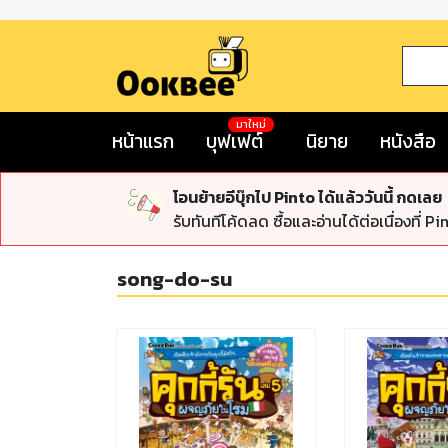
มาใหม่
หน้าแรก
บุฟเฟต์
นิยาย
หนังสือ
โอนย้ายอีบุ๊กไป Pinto ได้แล้ววันนี้ กดเลย
รับทันทีโค้ดลด ซื้อและอ่านได้ต่อเนื่องที่ Pi
song-do-su