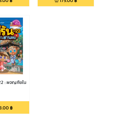
5.00
฿
175.00
฿
ม 22 : ผจญภัยใน
8.00
฿