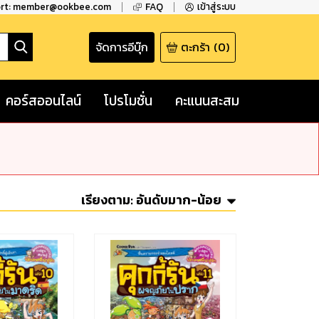
ort: member@ookbee.com
FAQ
เข้าสู่ระบบ
จัดการอีบุ๊ก
ตะกร้า
(
0
)
คอร์สออนไลน์
โปรโมชั่น
คะแนนสะสม
เรียงตาม:
อันดับมาก-น้อย