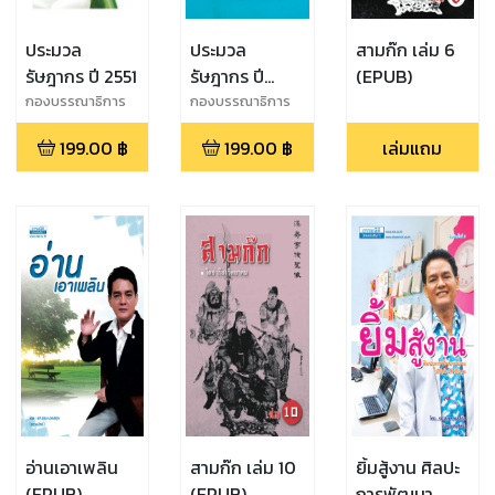
ประมวล
ประมวล
สามก๊ก เล่ม 6
รัษฎากร ปี 2551
รัษฎากร ปี
(EPUB)
2552
กองบรรณาธิการ
กองบรรณาธิการ
ธรรมนิติ
ธรรมนิติ
199.00
฿
199.00
฿
เล่มแถม
อ่านเอาเพลิน
สามก๊ก เล่ม 10
ยิ้มสู้งาน ศิลปะ
(EPUB)
(EPUB)
การพัฒนา