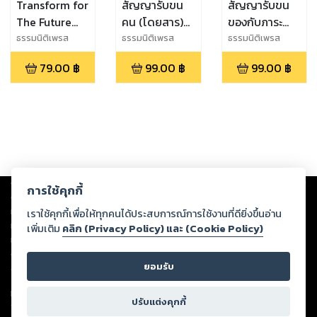
Transform for
สัญญารับขน
สัญญารับขน
The Future
คน (โดยสาร)
ของกับภาระ
เพิ่มทางรอด
กับภาระภาษี
ภาษี
ธรรมนิติเพรส
ธรรมนิติเพรส
ธรรมนิติเพรส
และโอกาสทาง
79.00
฿
99.00
฿
99.00
฿
ธุรกิจ
Copyright ©
2026
Storylog Co., Ltd. - สตอรี่ล็อกขอสงวนสิทธิ์ไม่รับผิดชอบ
การใช้คุกกี้
ต่อผลงานหรือเนื้อหาใดที่อัปโหลดผ่านเว็บไซต์และปรากฏว่าละเมิดสิทธิใน
ทรัพย์สินทางปัญญาของบุคคลอื่นหรือขัดต่อกฎหมายและศีลธรรม ดังนั้น ผู้อ่าน
เราใช้คุกกี้เพื่อให้ทุกคนได้ประสบการณ์การใช้งานที่ดียิ่งขึ้นอ่าน
ทุกท่านโปรดใช้วิจารณญาณในการกลั่นกรองด้วยตนเอง และหากท่านพบว่าส่วน
เพิ่มเติม
คลิก (Privacy Policy) และ (Cookie Policy)
หนึ่งส่วนใดขัดต่อกฎหมายและศีลธรรม กรุณาแจ้งมายังบริษัท เพื่อทีมงานจะได้
ดำเนินการในทันที ทั้งนี้ ทางสตอรี่ล็อกขอสงวนลิขสิทธิ์ตามพระราชบัญญัติ
ยอมรับ
ลิขสิทธิ์ พ.ศ. 2537 (ฉบับล่าสุด)
For support: member@ookbee.com
ปรับแต่งคุกกี้
Version
1.3.17