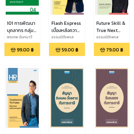
101 การพัฒนา
Flash Express
Future Skill &
บุคลากร กลุ่ม
เบื้องหลังความ
True Next
Kid
สำเร็จ ยูนิคอร์น
Gen บริหาร
พรเทพ ฉันทนาวี
ธรรมนิติเพรส
ธรรมนิติเพรส
รายแรกของ
องค์กร “คน
99.00
฿
59.00
฿
79.00
฿
ประเทศไทย
สำราญ งาน
สำเร็จ”