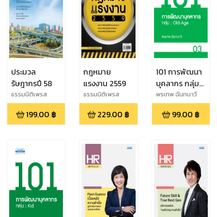
ประมวล
กฎหมาย
101 การพัฒนา
รัษฎากรปี 58
แรงงาน 2559
บุคลากร กลุ่ม
Old-Age
ธรรมนิติเพรส
ธรรมนิติเพรส
พรเทพ ฉันทนาวี
199.00
฿
229.00
฿
99.00
฿