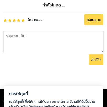
กำลังโหลด ...
ส่งคะแนน
ให้
5
คะแนน
ส่งรีวิว
Copyright ©
2026
Storylog Co., Ltd. - สตอรี่ล็อกขอสงวนสิทธิ์ไม่รับผิดชอบ
การใช้คุกกี้
ต่อผลงานหรือเนื้อหาใดที่อัปโหลดผ่านเว็บไซต์และปรากฏว่าละเมิดสิทธิใน
ทรัพย์สินทางปัญญาของบุคคลอื่นหรือขัดต่อกฎหมายและศีลธรรม ดังนั้น ผู้อ่าน
เราใช้คุกกี้เพื่อให้ทุกคนได้ประสบการณ์การใช้งานที่ดียิ่งขึ้นอ่าน
ทุกท่านโปรดใช้วิจารณญาณในการกลั่นกรองด้วยตนเอง และหากท่านพบว่าส่วน
เพิ่มเติม
คลิก (Privacy Policy) และ (Cookie Policy)