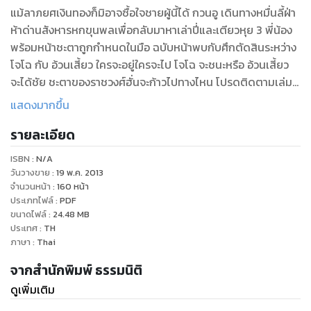
แม้ลาภยศเงินทองก็มิอาจซื้อใจชายผู้นี้ได้ กวนอู เดินทางหมื่นลี้ฝ่า
ห้าด่านสังหารหกขุนพลเพื่อกลับมาหาเล่าปี่และเตียวหุย 3 พี่น้อง
พร้อมหน้าชะตาถูกกำหนดในมือ ฉบับหน้าพบกับศึกตัดสินระหว่าง
โจโฉ กับ อ้วนเสี้ยว ใครจะอยู่ใครจะไป โจโฉ จะชนะหรือ อ้วนเสี้ยว
จะได้ชัย ชะตาของราชวงศ์ฮั่นจะก้าวไปทางไหน โปรดติดตามเล่ม
ต่อไป
แสดงมากขึ้น
รายละเอียด
ISBN :
N/A
วันวางขาย
:
19 พ.ค. 2013
จำนวนหน้า
:
160
หน้า
ประเภทไฟล์
:
PDF
ขนาดไฟล์
:
24.48
MB
ประเทศ
:
TH
ภาษา
:
Thai
จากสำนักพิมพ์ ธรรมนิติ
ดูเพิ่มเติม