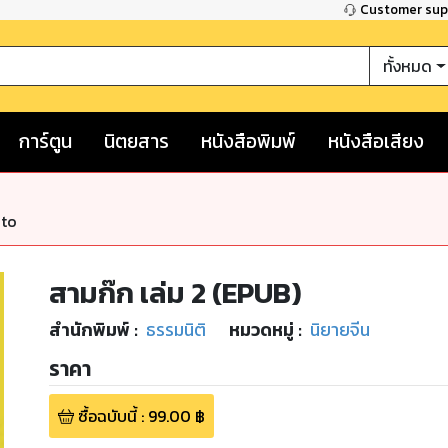
Customer su
ทั้งหมด
การ์ตูน
นิตยสาร
หนังสือพิมพ์
หนังสือเสียง
nto
สามก๊ก เล่ม 2 (EPUB)
สำนักพิมพ์
:
ธรรมนิติ
หมวดหมู่
:
นิยายจีน
ราคา
ซื้อฉบับนี้
:
99.00
฿