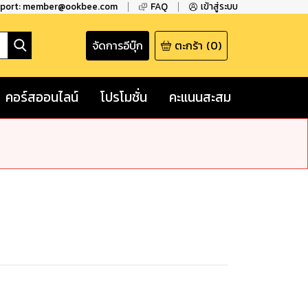
pport: member@ookbee.com
FAQ
เข้าสู่ระบบ
จัดการอีบุ๊ก
ตะกร้า
(
0
)
คอร์สออนไลน์
โปรโมชั่น
คะแนนสะสม