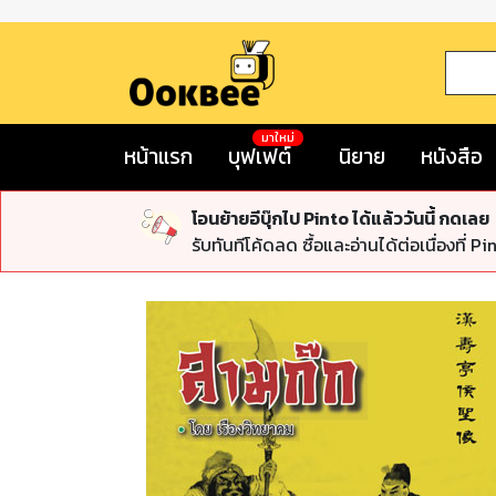
มาใหม่
หน้าแรก
บุฟเฟต์
นิยาย
หนังสือ
โอนย้ายอีบุ๊กไป Pinto ได้แล้ววันนี้ กดเลย
รับทันทีโค้ดลด ซื้อและอ่านได้ต่อเนื่องที่ Pi