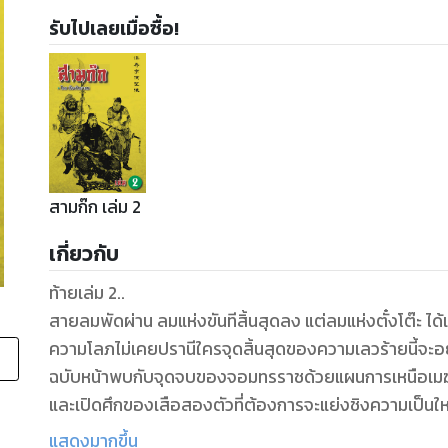
รับไปเลยเมื่อซื้อ!
สามก๊ก เล่ม 2
เกี่ยวกับ
ท้ายเล่ม 2..
สายลมพัดผ่าน ลมแห่งขันทีสิ้นสุดลง แต่ลมแห่งตั๋งโต๊ะ ได้
ความโลภไม่เคยปรานีใครจุดสิ้นสุดของความเลวร้ายนี้จะอยู
ฉบับหน้าพบกับจุดจบของจอมทรราชด้วยแผนการเหนือเม
และเปิดศึกของเสือสองตัวที่ต้องการจะแย่งชิงความเป็นใ
ใครจะเป็นฝ่ายคว้าชัยในการรบครั้งนี้ แผ่นดินจะเป็นอย่างไ
แสดงมากขึ้น