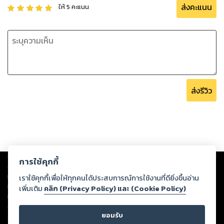
ส่งคะแนน
ให้
5
คะแนน
ส่งรีวิว
Copyright ©
2026
Storylog Co., Ltd. - สตอรี่ล็อกขอสงวนสิทธิ์ไม่รับผิดชอบ
การใช้คุกกี้
ต่อผลงานหรือเนื้อหาใดที่อัปโหลดผ่านเว็บไซต์และปรากฏว่าละเมิดสิทธิใน
ทรัพย์สินทางปัญญาของบุคคลอื่นหรือขัดต่อกฎหมายและศีลธรรม ดังนั้น ผู้อ่าน
เราใช้คุกกี้เพื่อให้ทุกคนได้ประสบการณ์การใช้งานที่ดียิ่งขึ้นอ่าน
ทุกท่านโปรดใช้วิจารณญาณในการกลั่นกรองด้วยตนเอง และหากท่านพบว่าส่วน
เพิ่มเติม
คลิก (Privacy Policy) และ (Cookie Policy)
หนึ่งส่วนใดขัดต่อกฎหมายและศีลธรรม กรุณาแจ้งมายังบริษัท เพื่อทีมงานจะได้
ดำเนินการในทันที ทั้งนี้ ทางสตอรี่ล็อกขอสงวนลิขสิทธิ์ตามพระราชบัญญัติ
ยอมรับ
ลิขสิทธิ์ พ.ศ. 2537 (ฉบับล่าสุด)