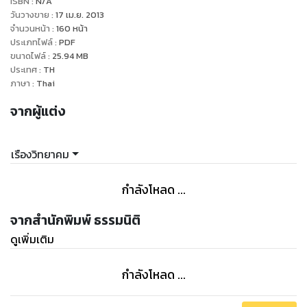
ISBN :
N/A
ติดตามได้ในสามก๊กเล่มที่ 3
วันวางขาย
:
17 เม.ย. 2013
จำนวนหน้า
:
160
หน้า
ประเภทไฟล์
:
PDF
ขนาดไฟล์
:
25.94
MB
ประเทศ
:
TH
ภาษา
:
Thai
จากผู้แต่ง
เรืองวิทยาคม
กำลังโหลด ...
จากสำนักพิมพ์ ธรรมนิติ
ดูเพิ่มเติม
กำลังโหลด ...