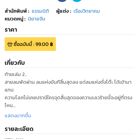
สำนักพิมพ์
:
ธรรมนิติ
ผู้แต่ง :
เรืองวิทยาคม
หมวดหมู่
:
นิยายจีน
ราคา
ซื้อฉบับนี้
:
99.00
฿
เกี่ยวกับ
ท้ายเล่ม 2..
สายลมพัดผ่าน ลมแห่งขันทีสิ้นสุดลง แต่ลมแห่งตั๋งโต๊ะ ได้เข้ามา
แทน
ความโลภไม่เคยปรานีใครจุดสิ้นสุดของความเลวร้ายนี้จะอยู่ที่ตรง
ไหน
ฉบับหน้าพบกับจุดจบของจอมทรราชด้วยแผนการเหนือเมฆ
แสดงมากขึ้น
และเปิดศึกของเสือสองตัวที่ต้องการจะแย่งชิงความเป็นใหญ่ใน
รายละเอียด
แผ่นดิน
ใครจะเป็นฝ่ายคว้าชัยในการรบครั้งนี้ แผ่นดินจะเป็นอย่างไรต่อไป