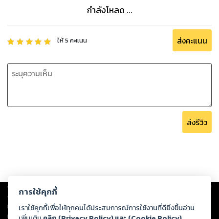
กำลังโหลด ...
ส่งคะแนน
ให้
5
คะแนน
ส่งรีวิว
Copyright ©
2026
Storylog Co., Ltd. - สตอรี่ล็อกขอสงวนสิทธิ์ไม่รับผิดชอบ
การใช้คุกกี้
ต่อผลงานหรือเนื้อหาใดที่อัปโหลดผ่านเว็บไซต์และปรากฏว่าละเมิดสิทธิใน
ทรัพย์สินทางปัญญาของบุคคลอื่นหรือขัดต่อกฎหมายและศีลธรรม ดังนั้น ผู้อ่าน
เราใช้คุกกี้เพื่อให้ทุกคนได้ประสบการณ์การใช้งานที่ดียิ่งขึ้นอ่าน
ทุกท่านโปรดใช้วิจารณญาณในการกลั่นกรองด้วยตนเอง และหากท่านพบว่าส่วน
เพิ่มเติม
คลิก (Privacy Policy) และ (Cookie Policy)