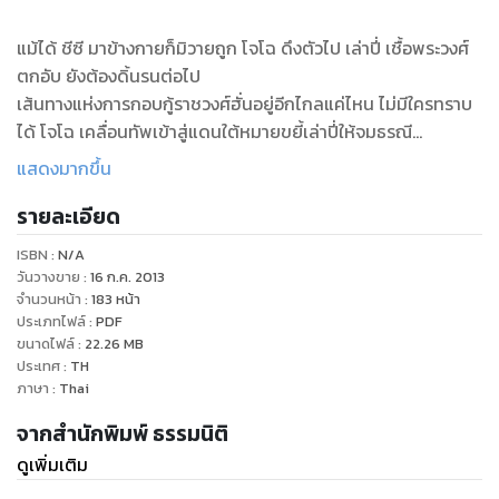
แม้ได้ ชีซี มาข้างกายก็มิวายถูก โจโฉ ดึงตัวไป เล่าปี่ เชื้อพระวงศ์
ตกอับ ยังต้องดิ้นรนต่อไป
เส้นทางแห่งการกอบกู้ราชวงศ์ฮั่นอยู่อีกไกลแค่ไหน ไม่มีใครทราบ
ได้ โจโฉ เคลื่อนทัพเข้าสู่แดนใต้หมายขยี้เล่าปี่ให้จมธรณี
เล่มหน้าพบกับการของ “พญามังกรแห่งโงลังกั๋ง” พร้อมจุดเริ่มต้น
แสดงมากขึ้น
สู่ความยิ่งของใหญ่ของ เล่าปี่ ทุกอย่างจะเป็นไปตามลิขิตสวรรค์
รายละเอียด
หรือไม่ติดตามตอนต่อไป
ISBN :
N/A
วันวางขาย
:
16 ก.ค. 2013
จำนวนหน้า
:
183
หน้า
ประเภทไฟล์
:
PDF
ขนาดไฟล์
:
22.26
MB
ประเทศ
:
TH
ภาษา
:
Thai
จากสำนักพิมพ์ ธรรมนิติ
ดูเพิ่มเติม