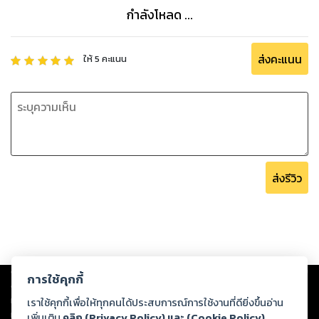
กำลังโหลด ...
ส่งคะแนน
ให้
5
คะแนน
ส่งรีวิว
Copyright ©
2026
Storylog Co., Ltd. - สตอรี่ล็อกขอสงวนสิทธิ์ไม่รับผิดชอบ
การใช้คุกกี้
ต่อผลงานหรือเนื้อหาใดที่อัปโหลดผ่านเว็บไซต์และปรากฏว่าละเมิดสิทธิใน
ทรัพย์สินทางปัญญาของบุคคลอื่นหรือขัดต่อกฎหมายและศีลธรรม ดังนั้น ผู้อ่าน
เราใช้คุกกี้เพื่อให้ทุกคนได้ประสบการณ์การใช้งานที่ดียิ่งขึ้นอ่าน
ทุกท่านโปรดใช้วิจารณญาณในการกลั่นกรองด้วยตนเอง และหากท่านพบว่าส่วน
เพิ่มเติม
คลิก (Privacy Policy) และ (Cookie Policy)