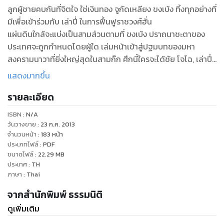
ลูกผู้ชายคบกันที่จิตใจ ใช่เงินทอง จูกัดเหลียง ขงเบ้ง ทิ้งทุกอย่างที่
มีเพื่อเข้าร่วมกับ เล่าปี่ ในการฟื้นฟูราชวงศ์ฮั่น
แผ่นดินใกล้จะแบ่งเป็นสามส่วนตามที่ ขงเบ้ง ปราถนาชะตาของ
ประเทศจะถูกกำหนดโดยผู้ใด เล่มหน้าเข้าสู่ปฐมบทของมหา
สงครามนาวาที่ยิ่งใหญ่สุดในสามก๊ก ศึกนี้ใครจะได้ชัย โจโฉ, เล่าปี่
หรือ ซุนกวน แผ่นดินจะเป็นของผู้ใด โปรดติดตามเล่มต่อไป
แสดงมากขึ้น
รายละเอียด
ISBN :
N/A
วันวางขาย
:
23 ก.ค. 2013
จำนวนหน้า
:
183
หน้า
ประเภทไฟล์
:
PDF
ขนาดไฟล์
:
22.29
MB
ประเทศ
:
TH
ภาษา
:
Thai
จากสำนักพิมพ์ ธรรมนิติ
ดูเพิ่มเติม