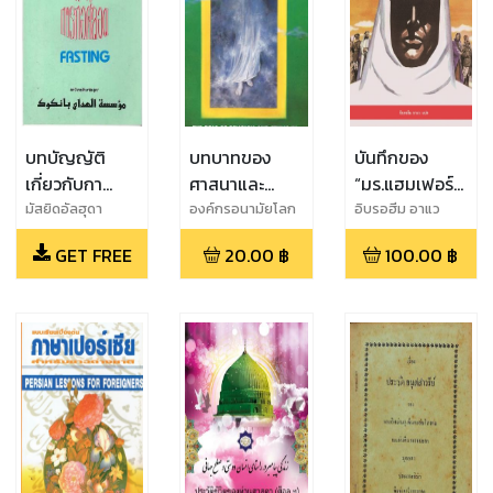
บทบัญญัติ
บทบาทของ
บันทึกของ
เกี่ยวกับกา
ศาสนาและ
“มร.แฮมเฟอร์”
รถือศิลอด
จริยธรรมในการ
สายลับอังกฤษ
มัสยิดอัลฮุดา
องค์กรอนามัยโลก
อิบรอฮีม อาแว
ป้องกันและ
ในดิน
GET FREE
20.00
฿
100.00
฿
ควบคุมโรค
เอดส์