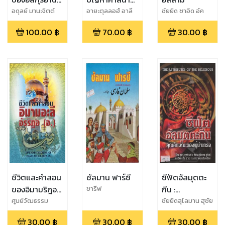
ในมิติพิศวง
ภาคอิบาดะฮ์
อดุลย์ มานะจิตต์
อายะตุลลอฮ์ อาลี
ซัยยิด ซาอิด อัค
คอเมเนอี
ตาร ริซวีย์
100.00
฿
70.00
฿
30.00
฿
ชีวิตและคำสอน
ซัลมาน ฟาร์ซี
ซีฟัตอัลมุตตะ
ของอิมามริฎอ
กีน :
ชารีฟ
(อ)
คุณลักษณะของ
ศูนย์วัฒธรรม
ซัยยิดสุไลมาน ฮุซัย
อิหร่าน
นี
ผู้ยำเกรง
30.00
฿
30.00
฿
30.00
฿