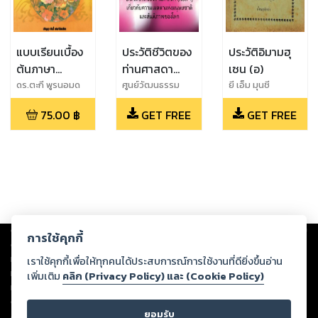
แบบเรียนเบื้อง
ประวัติชีวิตของ
ประวัติอิมามฮุ
ต้นภาษา
ท่านศาสดา
เซน (อ)
เปอร์เซีย
(ศ็อล ฯ) เกี่ยว
ดร.ตะกี พูรนอมด
ศูนย์วัฒนธรรม
ยี เอ็ม มุนชี
อรียอน
อิหร่าน
สำหรับชาวต่าง
กับความเมตตา
75.00
฿
GET FREE
GET FREE
ชาติ
แห่งมนุษยชาติ
และสันติภาพ
ของโลก
Copyright ©
2026
Storylog Co., Ltd. - สตอรี่ล็อกขอสงวนสิทธิ์ไม่รับผิดชอบ
การใช้คุกกี้
ต่อผลงานหรือเนื้อหาใดที่อัปโหลดผ่านเว็บไซต์และปรากฏว่าละเมิดสิทธิใน
ทรัพย์สินทางปัญญาของบุคคลอื่นหรือขัดต่อกฎหมายและศีลธรรม ดังนั้น ผู้อ่าน
เราใช้คุกกี้เพื่อให้ทุกคนได้ประสบการณ์การใช้งานที่ดียิ่งขึ้นอ่าน
ทุกท่านโปรดใช้วิจารณญาณในการกลั่นกรองด้วยตนเอง และหากท่านพบว่าส่วน
เพิ่มเติม
คลิก (Privacy Policy) และ (Cookie Policy)
หนึ่งส่วนใดขัดต่อกฎหมายและศีลธรรม กรุณาแจ้งมายังบริษัท เพื่อทีมงานจะได้
ดำเนินการในทันที ทั้งนี้ ทางสตอรี่ล็อกขอสงวนลิขสิทธิ์ตามพระราชบัญญัติ
ยอมรับ
ลิขสิทธิ์ พ.ศ. 2537 (ฉบับล่าสุด)