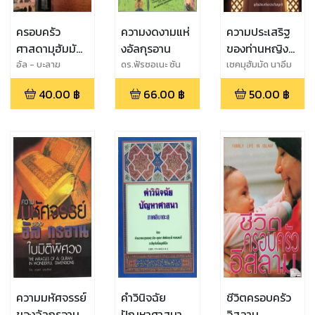
ครอบครัว
ความงดงามแห่
ความประเสริฐ
ศาสดามุฮัมมัด
งอัลกุรอาน
ของท่านหญิง
ศาสนทูตแห่ง
คอดีญะฮ์
อัล - บะลาฆ
ดร.ฟัรซอเนะ ซัน
เชคมุฮัมมัด นาอีม
บากี
ประดับญาติ
อิสลาม
40.00
฿
66.00
฿
50.00
฿
ความมหัศจรรย์
คำวินิจฉัย
ชีวิตครอบครัว
ของอัลกุรอาน
ปัญหาศาสนา
อิสลาม