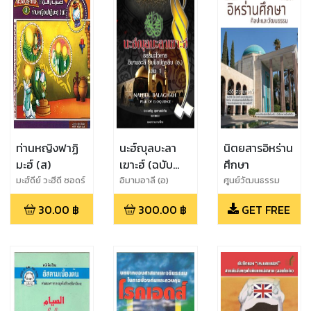
ท่านหญิงฟาฏิ
นะฮ์ญุลบะลา
นิตยสารอิหร่าน
มะฮ์ (ส)
เฆาะฮ์ (ฉบับ
ศึกษา
แปลภาษาไทย)
มะฮ์ดีย์ วะฮีดี ซอดร์
อิมามอาลี (อ)
ศูนย์วัฒนธรรม
อิหร่าน
30.00
฿
300.00
฿
GET FREE