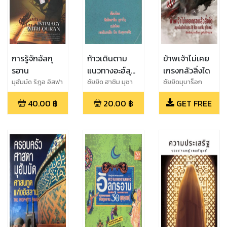
การรู้จักอัลกุ
ก้าวเดินตาม
ข้าพเจ้าไม่เคย
รอาน
แนวทางอะฮ์ลุ
เกรงกลัวสิ่งใด
ลบัยต์
มุฮัมมัด ริฎอ อิสฟา
ซัยยิด ฮาชิม มุซา
ซัยยิดมุบาร็อก
ฮานี
วีย์
ฮุซัยนี
40.00
฿
20.00
฿
GET FREE