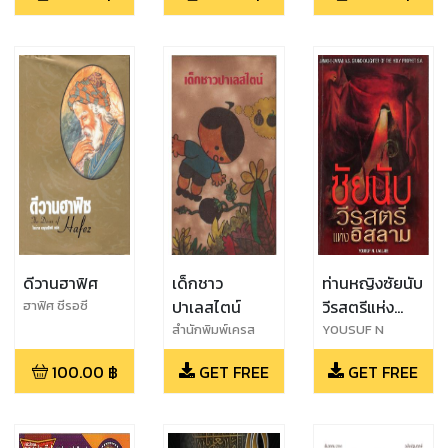
ดีวานฮาฟิศ
เด็กชาว
ท่านหญิงซัยนับ
ปาเลสไตน์
วีรสตรีแห่ง
ฮาฟิศ ชีรอซี
อิสลาม
สำนักพิมพ์เครส
YOUSUF N
เซนต์
LALLJEE
100.00
฿
GET FREE
GET FREE